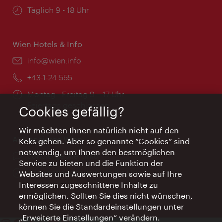
Öffnungszeiten:
Täglich 9 - 18 Uhr
Wien Hotels & Info
Email:
info@wien.info
Telefon:
+43-1-24 555
Öffnungszeiten:
Montag - Freitag 9 – 17 Uhr
Feiertags geschlossen
Cookies gefällig?
Wir möchten Ihnen natürlich nicht auf den
AI Concierge Wien
Keks gehen. Aber so genannte “Cookies” sind
notwendig, um Ihnen den bestmöglichen
Ort:
concierge.wien.info
Service zu bieten und die Funktion der
Öffnungszeiten:
Informationen rund um die Uhr
Websites und Auswertungen sowie auf Ihre
Interessen zugeschnittene Inhalte zu
ermöglichen. Sollten Sie dies nicht wünschen,
können Sie die Standardeinstellungen unter
„Erweiterte Einstellungen“ verändern.