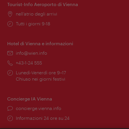
Tourist-Info Aeroporto di Vienna
Posizione:
nell’atrio degli arrivi
Orari
Tutti i giorni 9-18
di
apertura:
Hotel di Vienna e informazioni
Email:
info@wien.info
Telefono:
+43-1-24 555
Orari
Lunedì-Venerdì ore 9–17
di
Chiuso nei giorni festivi
apertura:
Concierge IA Vienna
Ort:
concierge.vienna.info
Öffnungszeiten:
Informazioni 24 ore su 24