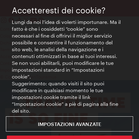
Accetteresti dei cookie?
Lungi da noi l’idea di volerti importunare. Ma il
fatto è che i cosiddetti “cookie” sono
Contatti
necessari al fine di offrirvi il miglior servizio
Colophon
possibile e consentire il funzionamento del
Dichiarazione sulla protezione dei dati
sito web, le analisi della navigazione e i
Terms of Use
contenuti ottimizzati in base ai tuoi interessi.
Accessibilità
Se non vuoi abilitarli, puoi modificare le tue
Contatto stampa
impostazioni standard in “Impostazioni
Impostazioni cookie
cookie”.
© Copyright WienTourismus
Suggerimento: quando visiti il sito puoi
modificare in qualsiasi momento le tue
impostazioni cookie tramite il link
“Impostazioni cookie” a piè di pagina alla fine
del sito.
IMPOSTAZIONI AVANZATE