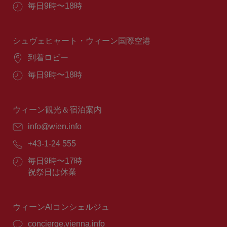
営
毎日9時〜18時
業
時
間：
シュヴェヒャート・ウィーン国際空港
場
到着ロビー
所：
営
毎日9時〜18時
業
時
間：
ウィーン観光＆宿泊案内
E
info@wien.info
メ
電
+43-1-24 555
ー
話
ル：
営
毎日9時〜17時
番
業
祝祭日は休業
号：
時
間：
ウィーンAIコンシェルジュ
concierge.vienna.info