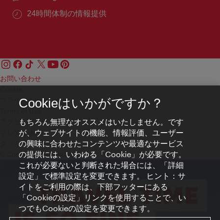
24時間体制の情報提供
お問い合わせ
Credits
プライバシーポリシー
Cookieはいかがですか？
Terms of Use
もちろん無理なオススメはいたしません。です
アクセシビリティ
が、ウェブサイトの機能、情報評価、ユーザー
プレス連絡先
の興味に合わせたコンテンツや最適なサービス
クッキーの設定
の提供には、いわゆる「Cookie」が必要です。
© Copyright WienTourismus
これが必要ないと判断された場合には、「詳細
設定」で標準設定を変更できます。 ヒント：サ
イトをご利用の際は、下部フッターにある
「Cookieの設定」リンクを使用することで、い
つでもCookieの設定を変更できます。