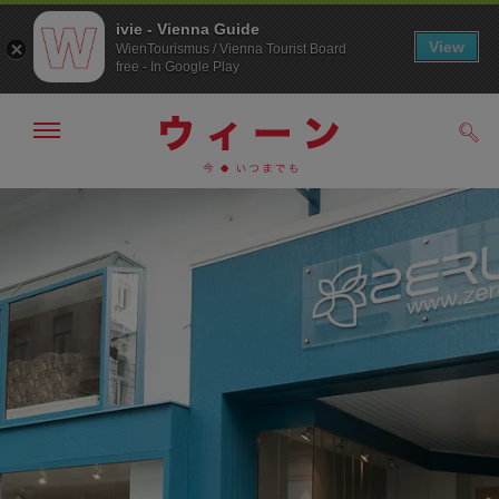
ivie - Vienna Guide
View
WienTourismus / Vienna Tourist Board
free - In Google Play
メ
検
ニ
索
ュ
メ
こ
す
ー
る
ニ
の
の
ュ
ペ
表
ー
ー
示・
非
へ
ジ
表
の
示
ト
ッ
プ
へ