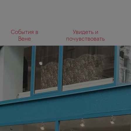
К
К
События в
Увидеть и
навигации
содержанию
Что
Вене
почувствовать
вы
ищете?