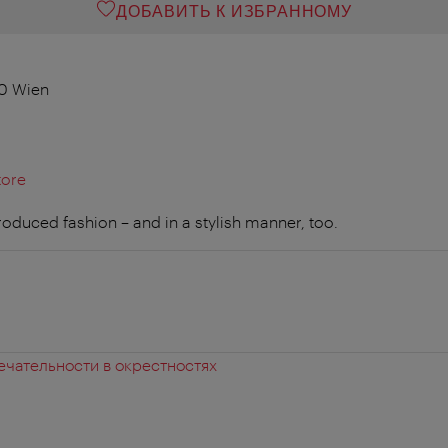
ДОБАВИТЬ К ИЗБРАННОМУ
70 Wien
tore
oduced fashion – and in a stylish manner, too.
чательности в окрестностях