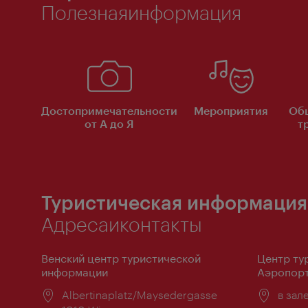
Полезнаяинформация
Достопримечательности
Мероприятия
Об
от А до Я
т
Туристическая информация
Адресаиконтакты
Венский центр туристической
Центр ту
информации
Аэропорт
Расположение:
Albertinaplatz/Maysedergasse
Распо
в зал