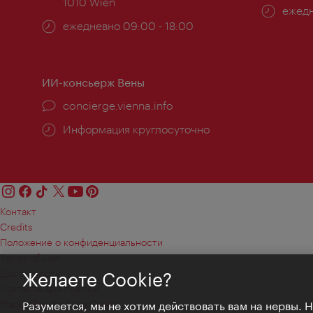
1010 Wien
Часы
ежедн
Часы
ежедневно 09:00 - 18:00
работ
работы:
ИИ-консьерж Вены
concierge.vienna.info
Информация круглосуточно
Контакт
Credits
Положение о конфиденциальности
Terms of Use
Доступность
Желаете Cookie?
Контакты для прессы
Настройки файлов Cookie
Разумеется, мы не хотим действовать вам на нервы. 