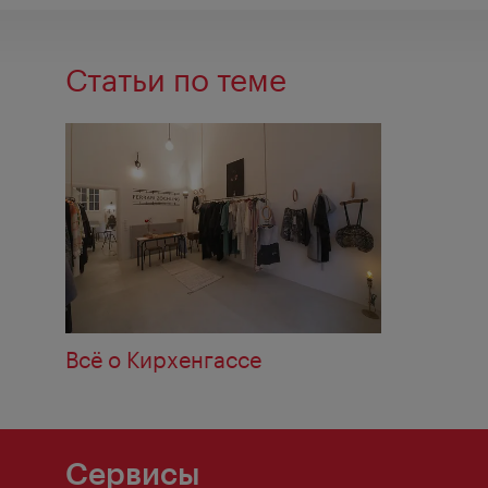
Статьи по теме
Всё о Кирхенгассе
Сервисы