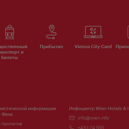
щественный
Прибытие
Vienna City Card
Прило
ранспорт и
Билеты
ристической информации
Инфоцентр Wien Hotels & 
 Вена
Эл.
info@wien.info
ложение:
е прилетов
почта:
Телефон:
+43-1-24 555