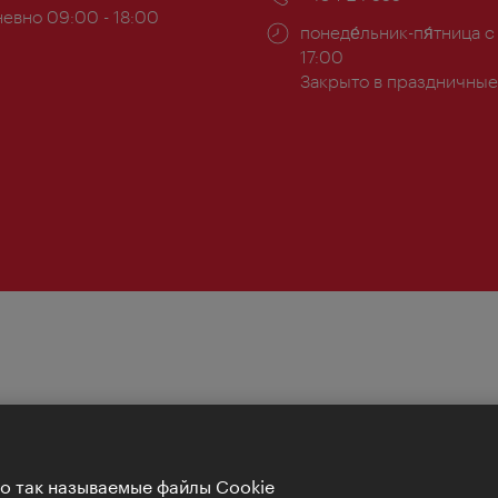
евно 09:00 - 18:00
Часы
понеде́льник-пя́тница с
ы:
работы:
17:00
Закрыто в праздничные
Но так называемые файлы Cookie