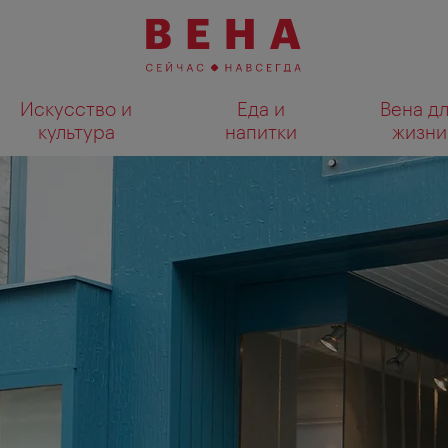
Искусство и
Еда и
Вена д
культура
напитки
жизни
Показать результаты поиска н