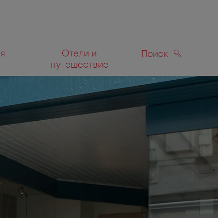
ля
Отели и
Поиск
путешествие
ПОИСК
а карте