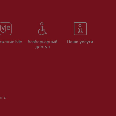
жение ivie
безбарьерный
Наши услуги
доступ
Info