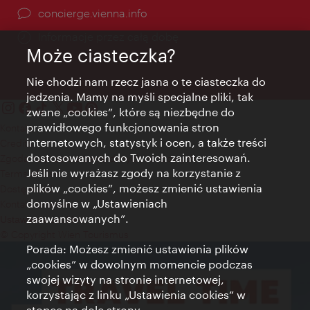
concierge.vienna.info
Informacje przez całą dobę
Może ciasteczka?
Nie chodzi nam rzecz jasna o te ciasteczka do
jedzenia. Mamy na myśli specjalne pliki, tak
zwane „cookies”, które są niezbędne do
prawidłowego funkcjonowania stron
Kontakt
internetowych, statystyk i ocen, a także treści
Credits
dostosowanych do Twoich zainteresowań.
Zgoda na przetwarzanie danych osobowych
Jeśli nie wyrażasz zgody na korzystanie z
Terms of Use
plików „cookies”, możesz zmienić ustawienia
Dostępność
domyślne w „Ustawieniach
Kontakt prasowy
zaawansowanych”.
Ustawienia cookies
© Copyright Wien Tourismus
Porada: Możesz zmienić ustawienia plików
„cookies” w dowolnym momencie podczas
swojej wizyty na stronie internetowej,
korzystając z linku „Ustawienia cookies” w
stopce na dole strony.