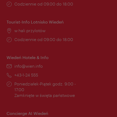
Godziny
Codziennie od 09.00 do 18.00
otwarcia:
Tourist-Info Lotnisko Wiedeń
Miejsce:
w hali przylotów
Godziny
Codziennie od 09.00 do 18.00
otwarcia:
Wiedeń Hotele & Info
E-
info@wien.info
mail:
Telefon:
+43-1-24 555
Godziny
Poniedziałek-Piątek godz. 9.00 -
otwarcia:
17.00
Zamknięte w święta państwowe
Concierge AI Wiedeń