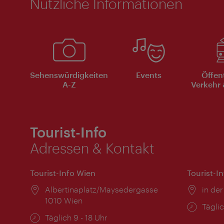
Nützliche Informationen
Sehenswürdigkeiten
Events
Öffen
A-Z
Verkehr 
Tourist-Info
Adressen & Kontakt
Tourist-Info Wien
Tourist-I
Ort:
Albertinaplatz/Maysedergasse
Ort:
in der
1010 Wien
Öffnu
Täglic
Öffnungszeiten:
Täglich 9 - 18 Uhr