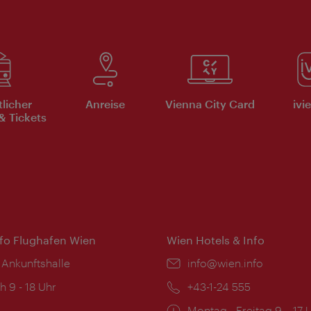
tlicher
Anreise
Vienna City Card
ivi
& Tickets
nfo Flughafen Wien
Wien Hotels & Info
 Ankunftshalle
Email:
info@wien.info
ngszeiten:
h 9 - 18 Uhr
Telefon:
+43-1-24 555
Öffnungszeiten:
Montag - Freitag 9 – 17 