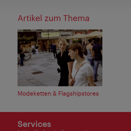
Artikel zum Thema
Modeketten & Flagshipstores
Services