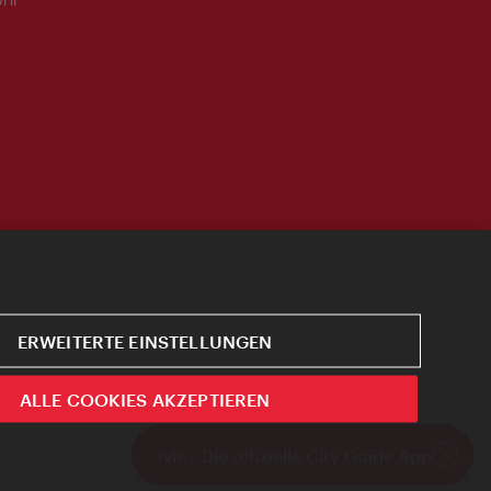
ERWEITERTE EINSTELLUNGEN
ALLE COOKIES AKZEPTIEREN
ivie - Die offizielle City Guide App
Schlie