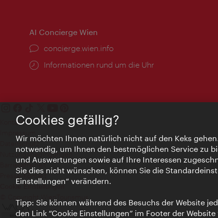
AI Concierge Wien
Ort:
concierge.wien.info
Öffnungszeiten:
Informationen rund um die Uhr
Cookies gefällig?
Kontakt
Impressum
Wir möchten Ihnen natürlich nicht auf den Keks gehen
Datenschutz
notwendig, um Ihnen den bestmöglichen Service zu bi
Nutzungsbedingungen
und Auswertungen sowie auf Ihre Interessen zugeschni
Barrierefreiheit
Sie dies nicht wünschen, können Sie die Standardeinst
Presse-Kontakt
Einstellungen“ verändern.
Cookie Einstellungen
© Copyright WienTourismus
Tipp: Sie können während des Besuchs der Website jede
den Link “Cookie Einstellungen” im Footer der Website