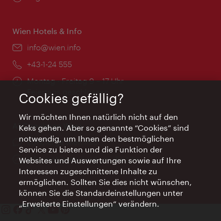
Wien Hotels & Info
Email:
info@wien.info
Telefon:
+43-1-24 555
Öffnungszeiten:
Montag - Freitag 9 – 17 Uhr
Feiertags geschlossen
Cookies gefällig?
Wir möchten Ihnen natürlich nicht auf den
AI Concierge Wien
Keks gehen. Aber so genannte “Cookies” sind
notwendig, um Ihnen den bestmöglichen
Ort:
concierge.wien.info
Service zu bieten und die Funktion der
Öffnungszeiten:
Informationen rund um die Uhr
Websites und Auswertungen sowie auf Ihre
Interessen zugeschnittene Inhalte zu
ermöglichen. Sollten Sie dies nicht wünschen,
können Sie die Standardeinstellungen unter
„Erweiterte Einstellungen“ verändern.