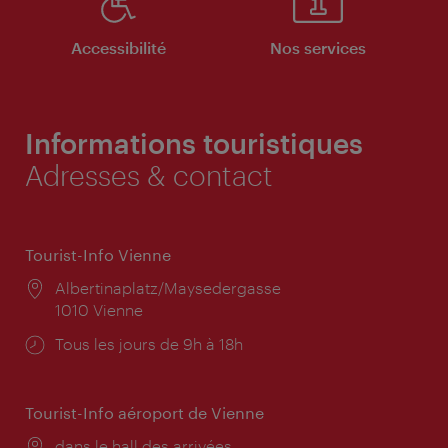
Accessibilité
Nos services
Informations touristiques
Adresses & contact
Tourist-Info Vienne
Lieu:
Albertinaplatz/Maysedergasse
1010 Vienne
Horaires
Tous les jours de 9h à 18h
d'ouverture:
Tourist-Info aéroport de Vienne
Lieu:
dans le hall des arrivées