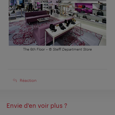
The 6th Floor
–
© Steffl Department Store
Réaction
Réaction
Envie d'en voir plus ?