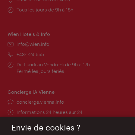
Horaires
Tous les jours de 9h à 18h
d'ouverture:
Wien Hotels & Info
E-
info@wien.info
mail:
Téléphone:
+43-1-24 555
Horaires
Du Lundi au Vendredi de 9h à 17h
d'ouverture:
Fermé les jours fériés
Concierge IA Vienne
Ort:
concierge.vienna.info
Öffnungszeiten:
Informations 24 heures sur 24
Envie de cookies ?