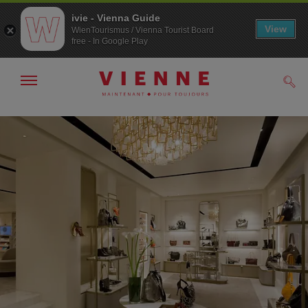
ivie - Vienna Guide
View
WienTourismus / Vienna Tourist Board
free - In Google Play
Afficher
Rech
/
masquer
la
Navigation
Contenu
navigation