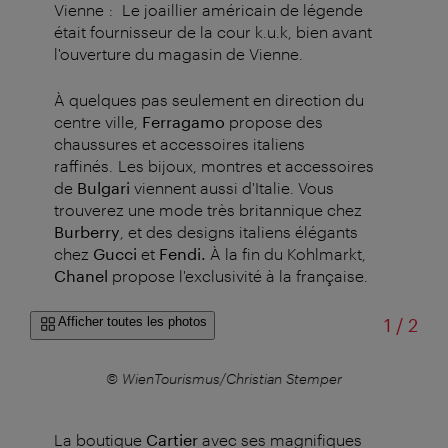
Vienne :
Le joaillier américain de légende
était fournisseur de la cour k.u.k, bien avant
l'ouverture du magasin de Vienne.
À quelques pas seulement en direction du
centre ville,
Ferragamo
propose des
chaussures et accessoires italiens
raffinés. Les bijoux, montres et accessoires
de
Bulgari
viennent aussi d'Italie. Vous
trouverez une mode très britannique chez
Burberry
, et des designs italiens élégants
chez
Gucci
et
Fendi.
À la fin du Kohlmarkt,
Chanel
propose l'exclusivité à la française.
sur
Afficher toutes les photos
1
/
2
r
© WienTourismus/Christian Stemper
La boutique
Cartier
avec ses magnifiques