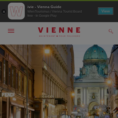
ivie - Vienna Guide
View
WienTourismus / Vienna Tourist Board
free - In Google Play
Afficher
Rech
/
masquer
la
Navigation
Contenu
navigation