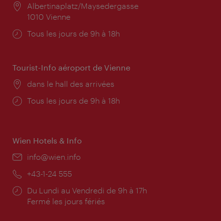
Lieu:
Albertinaplatz/Maysedergasse
1010 Vienne
Horaires
Tous les jours de 9h à 18h
d'ouverture:
Tourist-Info aéroport de Vienne
Lieu:
dans le hall des arrivées
Horaires
Tous les jours de 9h à 18h
d'ouverture:
Wien Hotels & Info
E-
info@wien.info
mail:
Téléphone:
+43-1-24 555
Horaires
Du Lundi au Vendredi de 9h à 17h
d'ouverture:
Fermé les jours fériés