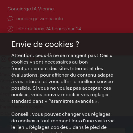
Concierge IA Vienne
Ort:
concierge.vienna.info
Öffnungszeiten:
Informations 24 heures sur 24
Envie de cookies ?
Attention, ceux-là ne se mangent pas ! Ces «
cookies » sont nécessaires au bon
Contact
fonctionnement des sites Internet et des
Mentions obligatoires
évaluations, pour afficher du contenu adapté
Charte sur le respect de la vie privée
à vos intérêts et vous offrir le meilleur service
Terms of Use
possible. Si vous ne voulez pas accepter ces
Accessibilité
cookies, vous pouvez modifier vos réglages
Contact presse
standard dans « Paramètres avancés ».
Paramètres de cookies
© Copyright WienTourismus
Conseil : vous pouvez changer vos réglages
de cookies à tout moment lors d'une visite via
le lien « Réglages cookies » dans le pied de