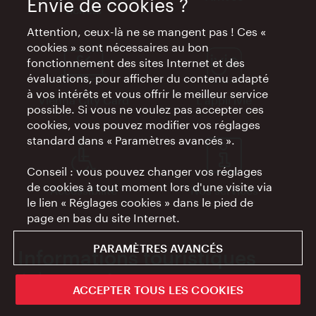
Envie de cookies ?
tickets
Attention, ceux-là ne se mangent pas ! Ces «
cookies » sont nécessaires au bon
fonctionnement des sites Internet et des
évaluations, pour afficher du contenu adapté
à vos intérêts et vous offrir le meilleur service
Vienna City Card
L'appli ivie
possible. Si vous ne voulez pas accepter ces
cookies, vous pouvez modifier vos réglages
standard dans « Paramètres avancés ».
Conseil : vous pouvez changer vos réglages
de cookies à tout moment lors d'une visite via
Accessibilité
Nos services
le lien « Réglages cookies » dans le pied de
page en bas du site Internet.
PARAMÈTRES AVANCÉS
Informations touristiques
Adresses & contact
ACCEPTER TOUS LES COOKIES