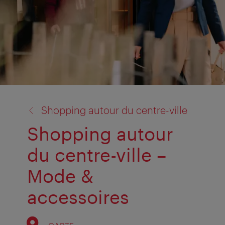
retour
Shopping autour du centre-ville
à:
Shopping autour
du centre-ville –
Mode &
accessoires