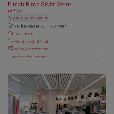
Kitsch Bitch Sight Store
1st floor
AJOUTER UN FAVORI
Neubaugasse 36, 1070 Wien
kbsstore.at
+43 677 637 211 297
hello@kbsstore.at
Horaires d'ouverture