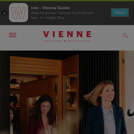
ivie - Vienna Guide
View
WienTourismus / Vienna Tourist Board
free - In Google Play
Afficher
Rech
/
masquer
la
Navigation
Contenu
navigation