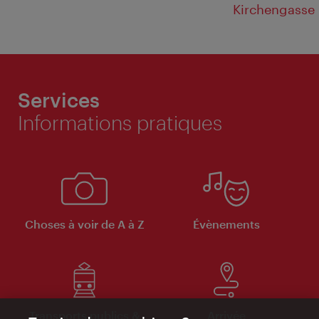
Kirchengasse
Services
Informations pratiques
Choses à voir de A à Z
Évènements
Transports publics &
Arrivée