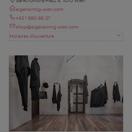
Sankt-Ulrichs-Platz 4, 1070 Wien
eigensinnig-wien.com
+43 1 890 66 37
shop@eigensinnig-wien.com
Horaires d'ouverture