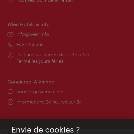
d'ouverture:
Wien Hotels & Info
E-
info@wien.info
mail:
Téléphone:
+43-1-24 555
Horaires
Du Lundi au Vendredi de 9h à 17h
d'ouverture:
Fermé les jours fériés
Concierge IA Vienne
Ort:
concierge.vienna.info
Öffnungszeiten:
Informations 24 heures sur 24
Envie de cookies ?