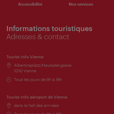
Accessibilité
Nos services
Informations touristiques
Adresses & contact
Tourist-Info Vienne
Lieu:
Albertinaplatz/Maysedergasse
1010 Vienne
Horaires
Tous les jours de 9h à 18h
d'ouverture:
Tourist-Info aéroport de Vienne
Lieu:
dans le hall des arrivées
Horaires
Tous les jours de 9h à 18h