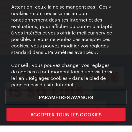
Attention, ceux-là ne se mangent pas ! Ces «
Contact
cookies » sont nécessaires au bon
Mentions obligatoires
fonctionnement des sites Internet et des
Charte sur le respect de la vie privée
évaluations, pour afficher du contenu adapté
Terms of Use
à vos intérêts et vous offrir le meilleur service
Accessibilité
possible. Si vous ne voulez pas accepter ces
Contact presse
cookies, vous pouvez modifier vos réglages
Paramètres de cookies
standard dans « Paramètres avancés ».
© Copyright WienTourismus
Conseil : vous pouvez changer vos réglages
de cookies à tout moment lors d'une visite via
le lien « Réglages cookies » dans le pied de
page en bas du site Internet.
PARAMÈTRES AVANCÉS
ACCEPTER TOUS LES COOKIES