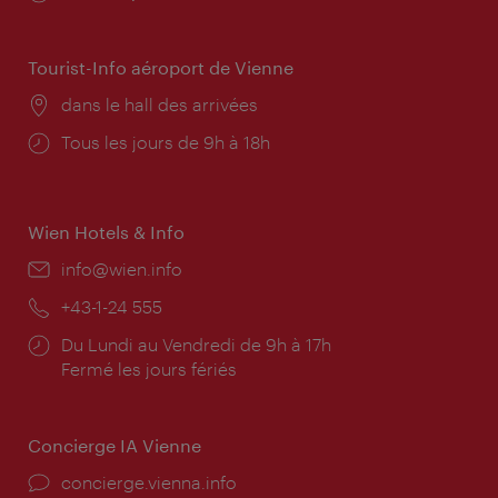
d'ouverture:
Tourist-Info aéroport de Vienne
Lieu:
dans le hall des arrivées
Horaires
Tous les jours de 9h à 18h
d'ouverture:
Wien Hotels & Info
E-
info@wien.info
mail:
Téléphone:
+43-1-24 555
Horaires
Du Lundi au Vendredi de 9h à 17h
d'ouverture:
Fermé les jours fériés
Concierge IA Vienne
Ort:
concierge.vienna.info