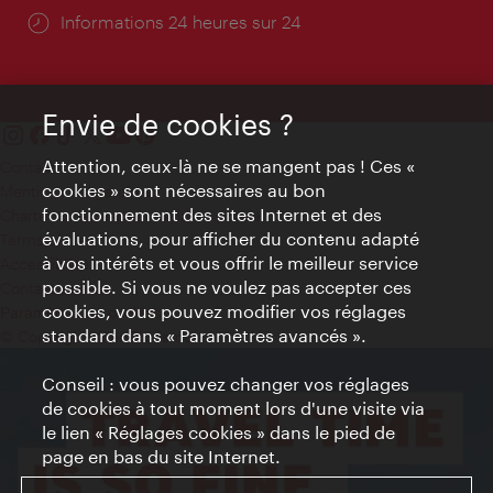
Öffnungszeiten:
Informations 24 heures sur 24
Envie de cookies ?
Attention, ceux-là ne se mangent pas ! Ces «
Contact
cookies » sont nécessaires au bon
Mentions obligatoires
fonctionnement des sites Internet et des
Charte sur le respect de la vie privée
évaluations, pour afficher du contenu adapté
Terms of Use
à vos intérêts et vous offrir le meilleur service
Accessibilité
possible. Si vous ne voulez pas accepter ces
Contact presse
cookies, vous pouvez modifier vos réglages
Paramètres de cookies
standard dans « Paramètres avancés ».
© Copyright WienTourismus
Conseil : vous pouvez changer vos réglages
de cookies à tout moment lors d'une visite via
le lien « Réglages cookies » dans le pied de
page en bas du site Internet.