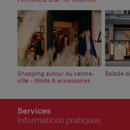
Shopping autour du centre-
Balade d
ville – Mode & accessoires
Services
Informations pratiques