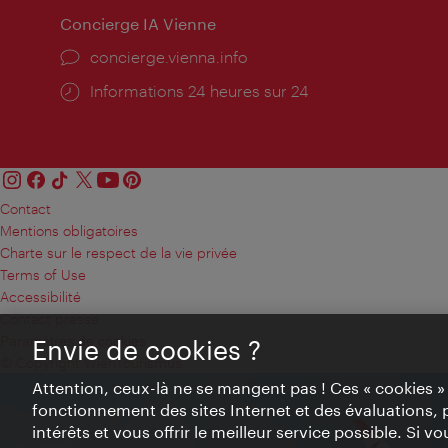
Concierge IA Vienne
Ort:
concierge.vienna.info
Öffnungszeiten:
Informations 24 heures sur 24
Contact
Mentions obligatoires
Charte sur le respect de la vie privée
Terms of Use
Accessibilité
Contact presse
Paramètres de cookies
Envie de cookies ?
© Copyright WienTourismus
Attention, ceux-là ne se mangent pas ! Ces « cookies 
fonctionnement des sites Internet et des évaluations, 
intérêts et vous offrir le meilleur service possible. Si 