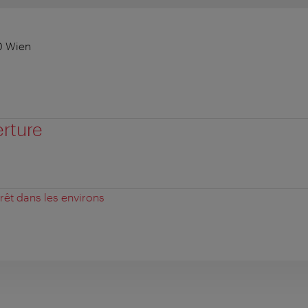
0 Wien
erture
érêt dans les environs