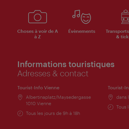
Choses à voir de A
Évènements
Transports
à Z
& tick
Informations touristiques
Adresses & contact
Tourist-Info Vienne
Tourist-I
Lieu:
Albertinaplatz/Maysedergasse
Lieu:
dans l
1010 Vienne
Horai
Tous l
Horaires
Tous les jours de 9h à 18h
d'ouve
d'ouverture: