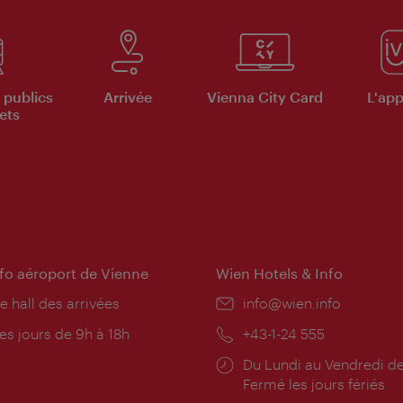
 publics
Arrivée
Vienna City Card
L'appl
ets
nfo aéroport de Vienne
Wien Hotels & Info
e hall des arrivées
E-
info@wien.info
mail:
res
es jours de 9h à 18h
Téléphone:
+43-1-24 555
rture:
Horaires
Du Lundi au Vendredi de
d'ouverture:
Fermé les jours fériés