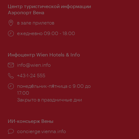
Центр туристической информации
Аэропорт Вена
Расположение:
в зале прилетов
Часы
ежедневно 09:00 - 18:00
работы:
Инфоцентр Wien Hotels & Info
Эл.
info@wien.info
почта:
Телефон:
+43-1-24 555
Часы
понеде́льник-пя́тница с 9:00 до
работы:
17:00
Закрыто в праздничные дни
ИИ-консьерж Вены
concierge.vienna.info