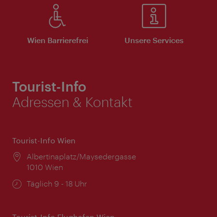
Wien Barrierefrei
Unsere Services
Tourist-Info
Adressen & Kontakt
Tourist-Info Wien
Ort:
Albertinaplatz/Maysedergasse
1010 Wien
Öffnungszeiten:
Täglich 9 - 18 Uhr
Tourist-Info Flughafen Wien