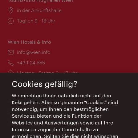
Ort:
in der Ankunftshalle
Öffnungszeiten:
Täglich 9 - 18 Uhr
Wien Hotels & Info
Email:
info@wien.info
Telefon:
+43-1-24 555
Öffnungszeiten:
Montag - Freitag 9 – 17 Uhr
Feiertags geschlossen
Cookies gefällig?
Wir möchten Ihnen natürlich nicht auf den
AI Concierge Wien
Keks gehen. Aber so genannte “Cookies” sind
notwendig, um Ihnen den bestmöglichen
Ort:
concierge.wien.info
Service zu bieten und die Funktion der
Öffnungszeiten:
Informationen rund um die Uhr
Websites und Auswertungen sowie auf Ihre
Interessen zugeschnittene Inhalte zu
ermöglichen. Sollten Sie dies nicht wünschen,