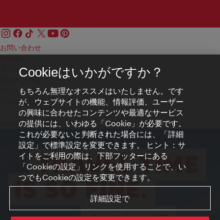
お問い合わせ
Credits
プライバシーポリシー
Cookieはいかがですか？
Terms of Use
もちろん無理なオススメはいたしません。です
アクセシビリティ
が、ウェブサイトの機能、情報評価、ユーザー
プレス連絡先
の興味に合わせたコンテンツや最適なサービス
クッキーの設定
の提供には、いわゆる「Cookie」が必要です。
© Copyright WienTourismus
これが必要ないと判断された場合には、「詳細
設定」で標準設定を変更できます。 ヒント：サ
イトをご利用の際は、下部フッターにある
「Cookieの設定」リンクを使用することで、い
つでもCookieの設定を変更できます。
詳細設定で