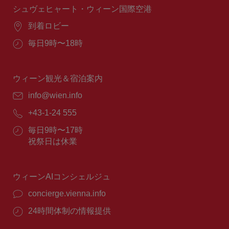
間：
シュヴェヒャート・ウィーン国際空港
場
到着ロビー
所：
営
毎日9時〜18時
業
時
間：
ウィーン観光＆宿泊案内
E
info@wien.info
メ
電
+43-1-24 555
ー
話
ル：
営
毎日9時〜17時
番
業
祝祭日は休業
号：
時
間：
ウィーンAIコンシェルジュ
concierge.vienna.info
24時間体制の情報提供