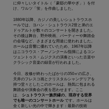
に仰々しいタイトル（「豪邸の華やぎ」）を付
け、ワルツ「蛍」を作曲しました。
1880年以降、カジノの美しいシュトラウスホ
ールでは、ヨハン・シュトラウス2世と弟のエ
ドゥアルトが数々のコンサートを開きました。
その後は舞台、野外映画、パーティーや舞踏会
の会場など、さまざまな用途に使われました。
ホールは音響に優れていたため、1967年以降
はニコラウス・アーノンクール指揮によるコン
ツェントゥス・ムジクスの演奏といった古楽や
クラシック音楽の録音が行われました。
今日、改修が終わったばかりの350㎡の広さ、
天井のフレスコ画とクリスタルシャンデリアを
持つ堂々としたこのホールは、熱気に包まれる
舞踏会や演奏会の夜を思わせます。
ここ
は、
シュトラウス一族所縁の、現存する世界
でも唯一のコンサートホール
です。
ホールは
全く新しい光の中で輝きます：最新の技術