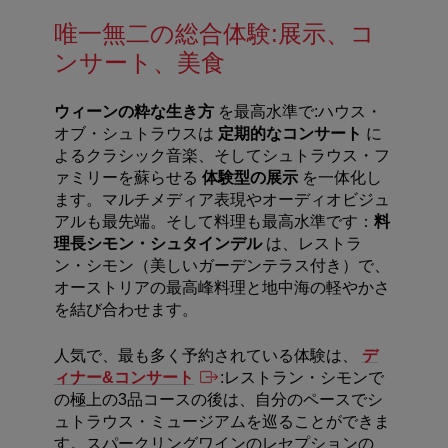
唯一無二の総合体験:展示、コ
ンサート、美食
ウィーンの粋な生き方
を最高水準で:ハウス・
オブ・シュトラウスは
定期的なコンサート
に
よるクラシック音楽、そしてシュトラウス・フ
ァミリーを蘇らせる
体験型の展示
を一体化し
ます。マルチメディア表現やオーディオビジュ
アルも最先端。そして料理も最高水準です：
料
理長シモン・シュタインデル
は、レストラ
ン・シモン（美しいガーデンテラス付き）で、
オーストリアの最高峰料理と地中海の軽やかさ
を結び合わせます。
人気で、最も多く予約されている体験は、
デ
ィナー&コンサート
:レストラン・シモンで
の極上の3品コースの後は、自分のペースでシ
ュトラウス・ミュージアムを巡ることができま
す。スパークリングワインのレセプションの