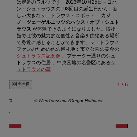
は定番のワルツです。
2023
年
10
月
25
日－ヨハ
ン・シュトラウスの
198
回目の誕生日から、新
しい大きなシュトラウス・スポット、
カジ
ノ・ツェーゲルニッツのハウス・オブ・シュト
ラウス
が体験できるようになりました。
博物
館では彼の魅力的な個性と音楽を由緒ある場所
で身近に感じることができます。シュトラウス
ファンのための他の巡礼地：市立公園の黄金の
シュトラウス記念像
、プラーター通りのシュ
トラウスの住居 、中央墓地の名誉区にある
シ
ュトラウスの墓
/
全画像
1
/
6
トラウス
© WienTourismus/Gregor Hofbauer
・オブ・
itz /