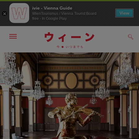
ivie - Vienna Guide
View
WienTourismus / Vienna Tourist Board
free - In Google Play
メ
検
ニ
索
ュ
メ
こ
す
ー
る
ニ
の
の
ュ
ペ
表
ー
ー
示・
非
へ
ジ
表
の
示
ト
ッ
プ
へ