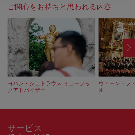
ド
ご関心をお持ちと思われる内容
バ
ッ
ク
進
む
ヨハン・シュトラウス ミュージッ
ウィーン・フ
クアドバイザー
団
サービス