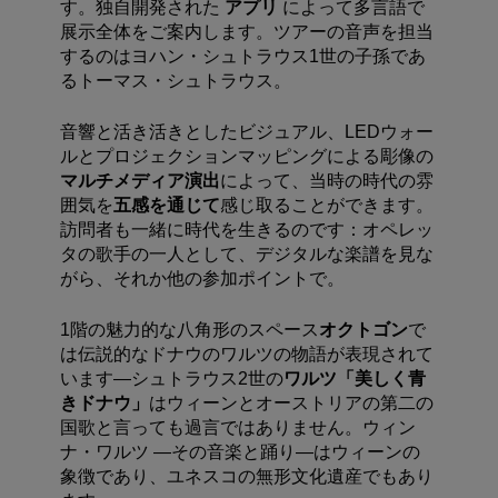
す。
独自開発された
アプリ
によって多言語で
展示全体をご案内します。ツアーの音声を担当
するのはヨハン・シュトラウス1世の子孫であ
るトーマス・シュトラウス。
音響と活き活きとしたビジュアル、LEDウォー
ルとプロジェクションマッピングによる彫像の
マルチメディア演出
によって、当時の時代の雰
囲気を
五感を通じて
感じ取ることができます。
訪問者も一緒に時代を生きるのです：オペレッ
タの歌手の一人として、デジタルな楽譜を見な
がら、それか他の参加ポイントで。
1階の魅力的な八角形のスペース
オクトゴン
で
は伝説的なドナウのワルツの物語が表現されて
います―シュトラウス2世の
ワルツ「美しく青
きドナウ」
はウィーンとオーストリアの第二の
国歌と言っても過言ではありません。ウィン
ナ・ワルツ ―その音楽と踊り―はウィーンの
象徴であり、ユネスコの無形文化遺産でもあり