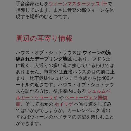
手音楽家たちを
ウィーンマスタークラス
で
指導しています。まさに音楽の都ウィーンを体
現する場所のひとつです。
周辺の耳寄り情報
ハウス・オブ・シュトラウスは
ウィーンの洗
練されたデーブリング地区
にあり、ブドウ畑
に近く、人通りの多い道に接しているわけでは
ありません。市電37は直接ハウスの目の前に止
まり、地下鉄U4シュピッテラウ駅からは400メ
ートルの近さです。ハウス・オブ・シュトラウ
スを訪れる方は、徒歩圏内にある
シュルムベ
ルガー・ケラーライ
や
ベートーヴェン博物
館
、そして地元の
ホイリゲ
へ寄り道をしてみ
てはいかがでしょうか。カーレンベルク 遠出
すればウィーンのパノラマの眺望を楽しむこと
ができます。