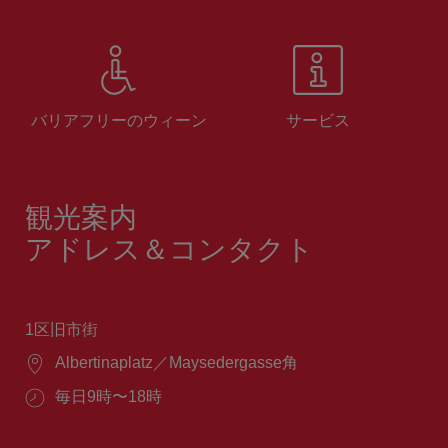
バリアフリーのウィーン
サービス
観光案内
アドレス＆コンタクト
1区旧市街
場
Albertinaplatz／Maysedergasse角
所：
営
毎日9時〜18時
業
時