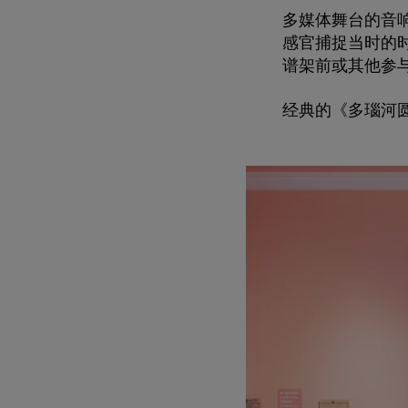
多媒体舞台
的音
感官
捕捉当时的
谱架前或其他参
经典的《多瑙河