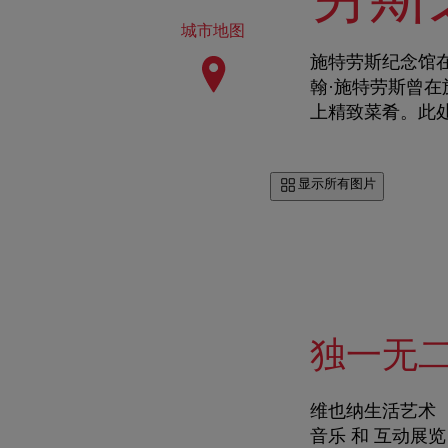
城市地图
施特劳斯纪念馆
翰·施特劳斯曾
上精致菜肴。此
显示所有图片
独一无
维也纳生活艺术
音乐
和
互动展览