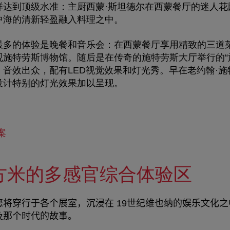
样达到顶级水准：
主厨西蒙·斯坦德尔
在西蒙餐厅的迷人花
中海的清新轻盈融入料理之中。
最多的体验是
晚餐和音乐会
：在西蒙餐厅享用精致的三道
观施特劳斯博物馆。随后是在传奇的施特劳斯大厅举行的“
音效出众，配有LED视觉效果和灯光秀。早在老约翰·
设计特别的灯光效果加以呈现。
案
平方米的多感官综合体验区
您将穿行于各个展室，沉浸在
19
世纪维也纳的娱乐文化
之
及那个时代的故事。