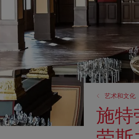
返
艺术和文化
回:
施特
劳斯