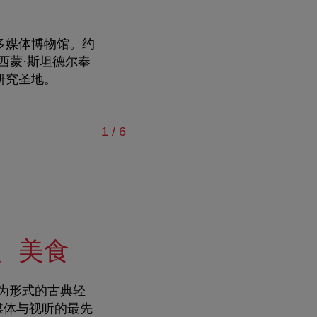
多媒体博物馆。约
西蒙·斯坦德尔奉
研究圣地。
页 共
1
/
6
、美食
为形式的古典轻
媒体与视听的最先