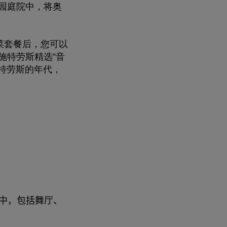
园庭院中，将奥
菜套餐后，您可以
施特劳斯精选”音
施特劳斯的年代，
中，包括舞厅、