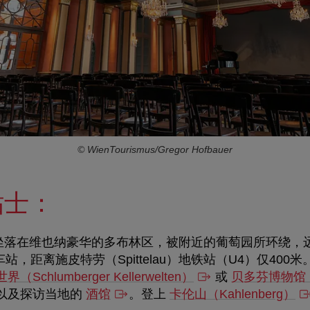
© WienTourismus/Gregor Hofbauer
贴士：
坐落在
维也纳豪华的多布林区
，被附近的葡萄园所环绕，
站，距离施皮特劳（Spittelau）地铁站（U4）仅400
chlumberger Kellerwelten）
或
贝多芬博物馆（B
以及探访当地的
酒馆
。登上
卡伦山（Kahlenberg）