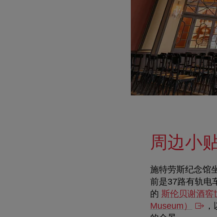
周边小
施特劳斯纪念馆
前是37路有轨电车
的
斯伦贝谢酒窖世界（S
Museum）
，