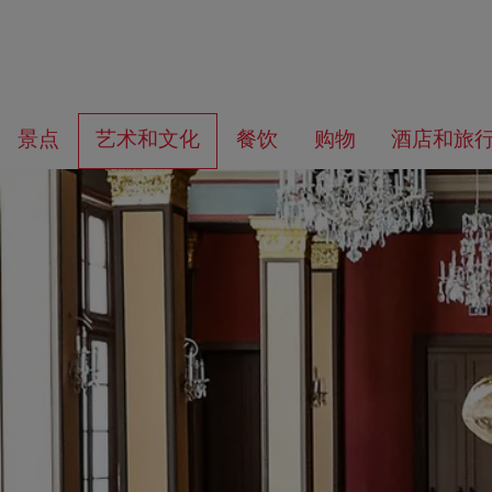
前
前
往
往
您
景点
艺术和文化
餐饮
购物
酒店和旅
导
内
在
航
容
找
什
么？