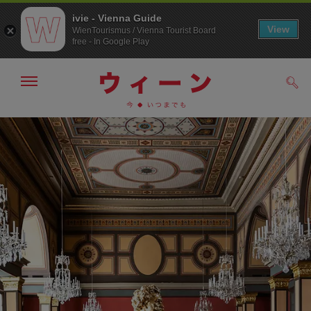
ivie - Vienna Guide
View
WienTourismus / Vienna Tourist Board
free - In Google Play
メ
検
ニ
索
ュ
メ
こ
す
ー
る
ニ
の
の
ュ
ペ
表
ー
ー
示・
非
へ
ジ
表
の
示
ト
ッ
プ
へ