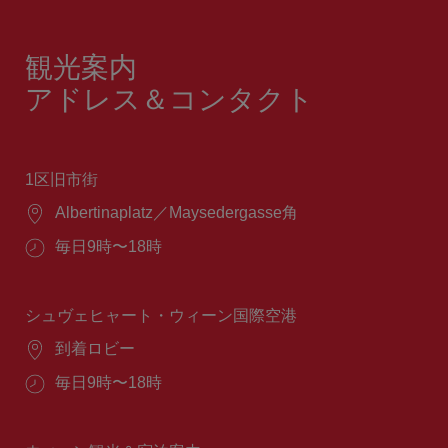
観光案内
アドレス＆コンタクト
1区旧市街
場
Albertinaplatz／Maysedergasse角
所：
営
毎日9時〜18時
業
時
間：
シュヴェヒャート・ウィーン国際空港
場
到着ロビー
所：
営
毎日9時〜18時
業
時