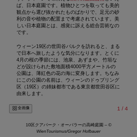
ば、日本庭園です。植物ひとつを取っても美的
観点から選び抜かれたものばかりで、足元の砂
利の音や植物の配置まで考慮されています。美
しい日本庭園とは、感覚に訴える総合芸術なの
です。
ウィーン19区の世田谷パルクを訪れると、まる
で日本へ旅したような気分になります。とくに
4月の桜の季節には、池泉、あずまや、竹垣な
どが設けられた敷地面積4000平方メートルの
公園は、薄紅色の花の海に変身します。ちなみ
にこの公園の名前は、ウィーンのドゥブリング
区（19区）の姉妹都市である東京都世田谷区に
由来します。
/
全画像
1
/
4
ER /
10区クアパーク・オーバラーの高崎庭園
–
©
1
WienTourismus/Gregor Hofbauer