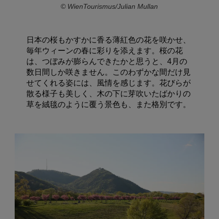
© WienTourismus/Julian Mullan
日本の桜もかすかに香る薄紅色の花を咲かせ、
毎年ウィーンの春に彩りを添えます。桜の花
は、つぼみが膨らんできたかと思うと、4月の
数日間しか咲きません。このわずかな間だけ見
せてくれる姿には、風情を感じます。花びらが
散る様子も美しく、木の下に芽吹いたばかりの
草を絨毯のように覆う景色も、また格別です。