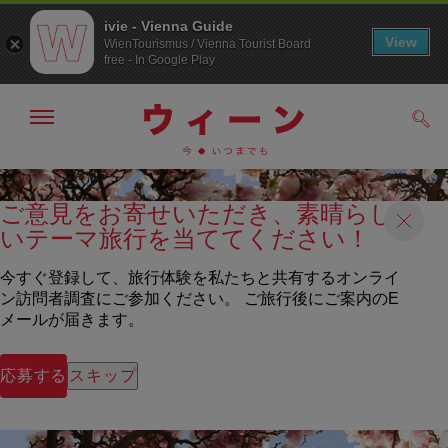
ivie - Vienna Guide
View
WienTourismus / Vienna Tourist Board
free - In Google Play
メ
検
ニ
索
ュ
メ
こ
す
ー
る
ニ
の
の
ご意見をお寄せいただき、素晴らし
ュ
ペ
表
いテーマ旅行を当ててください！
ー
ー
示・
非
へ
ジ
表
の
今すぐ登録して、旅行体験を私たちと共有するオンライ
示
ト
ン訪問者調査にご参加ください。 ご旅行後にご案内のE
ッ
メールが届きます。
プ
へ
応募する
スキップ