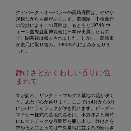
クアパーク・オーバラーの高崎庭園は、やや小
規模ながらも趣があります。造園家・中根金作
の設計によるこの庭園は、もともと1974年ウ
ィーン国際庭園博覧会に日本が出展したもの
で、閉幕後は撤去されました。しかし、高崎市
が復元に取り組み、1990年代によみがえりま
した。
静けさとかぐわしい香りに包
まれて
春が訪れ、ザンクト・マルクス墓地の花が咲く
と、思わず心が躍ります。ここでは4月から5月
にかけてライラックが咲き乱れます。ビーダー
マイヤー様式の墓地の墓石は、不気味さと同時
にロマンチックな雰囲気を醸し出し、静けさを
求める人にとっては中央墓地に並ぶ真の安らぎ