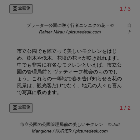
/
全画像
1
/
3
プラーター公園に咲く行者ニンニクの花
–
©
自然
Rainer Mirau / picturedesk.com
HELM
市立公園でも際立って美しいモクレンをはじ
め、樹木や低木、花壇の花々が咲き乱れます。
中でも非常に有名なモクレンといえば、市立公
園の管理局前と ヴォティーフ教会のものでし
ょう。これらの一等地で春を告げ知らせる花の
風景は、観光客だけでなく、地元の人々も喜ん
で写真に収めます。
/
全画像
1
/
2
市立公園の公園管理局前の美しいモクレン
–
© Jeff
Mangione / KURIER / picturedesk.com