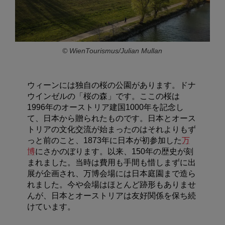
© WienTourismus/Julian Mullan
ウィーンには独自の桜の公園があります。ドナ
ウインゼルの「桜の森」です。ここの桜は
1996年のオーストリア建国1000年を記念し
て、日本から贈られたものです。日本とオース
トリアの文化交流が始まったのはそれよりもず
っと前のこと、1873年に日本が初参加した
万
博
にさかのぼります。以来、150年の歴史が刻
まれました。当時は費用も手間も惜しまずに出
展が企画され、万博会場には日本庭園まで造ら
れました。今や会場はほとんど跡形もありませ
んが、日本とオーストリアは友好関係を保ち続
けています。