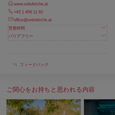
www.votivkirche.at
+43 1 406 11 92
office@votivkirche.at
営業時間
バリアフリー
フ
フィードバック
ィ
ー
ド
ご関心をお持ちと思われる内容
バ
ッ
ク