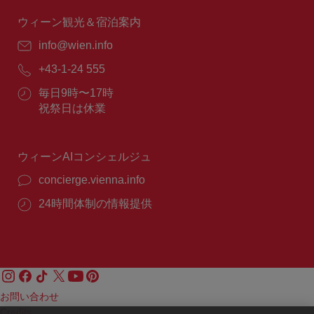
時
間：
ウィーン観光＆宿泊案内
E
info@wien.info
メ
電
+43-1-24 555
ー
話
ル：
営
毎日9時〜17時
番
業
祝祭日は休業
号：
時
間：
ウィーンAIコンシェルジュ
concierge.vienna.info
24時間体制の情報提供
お問い合わせ
Credits