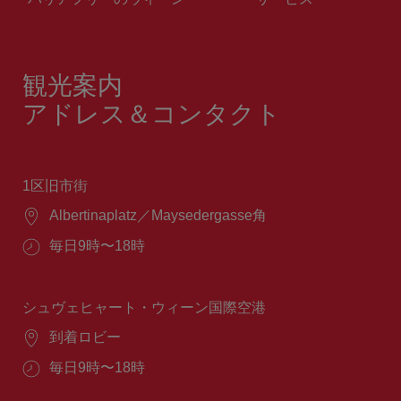
観光案内
アドレス＆コンタクト
1区旧市街
場
Albertinaplatz／Maysedergasse角
所：
営
毎日9時〜18時
業
時
間：
シュヴェヒャート・ウィーン国際空港
場
到着ロビー
所：
営
毎日9時〜18時
業