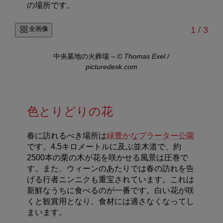
の場所です。
/
全画像
1
/
3
中央墓地の火葬場
–
© Thomas Exel /
picturedesk.com
色とりどりの花
春に訪れるべき場所は
緑豊かなプラーター公園
です。4.5キロメートルに及ぶ並木道で、約
2500本の栗の木が花を咲かせる風景は圧巻で
す。また、ウィーンのあたりでは春の訪れを告
げる行者ニンニクも重宝されています。これは
新鮮なうちに食べるのが一番です。白い花が咲
くと観賞用となり、食材には適さなくなってし
まいます。