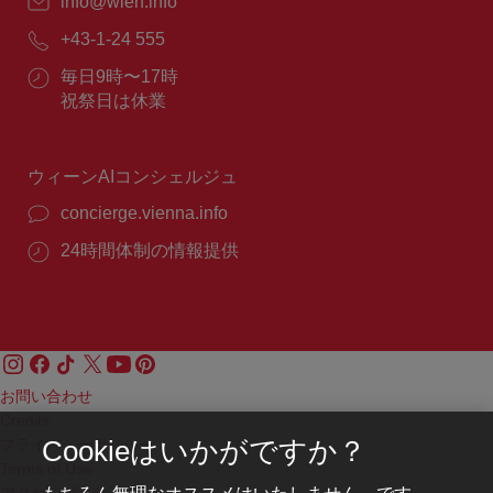
E
info@wien.info
メ
電
+43-1-24 555
ー
話
ル：
営
毎日9時〜17時
番
業
祝祭日は休業
号：
時
間：
ウィーンAIコンシェルジュ
concierge.vienna.info
24時間体制の情報提供
お問い合わせ
Credits
プライバシーポリシー
Cookieはいかがですか？
Terms of Use
もちろん無理なオススメはいたしません。です
アクセシビリティ