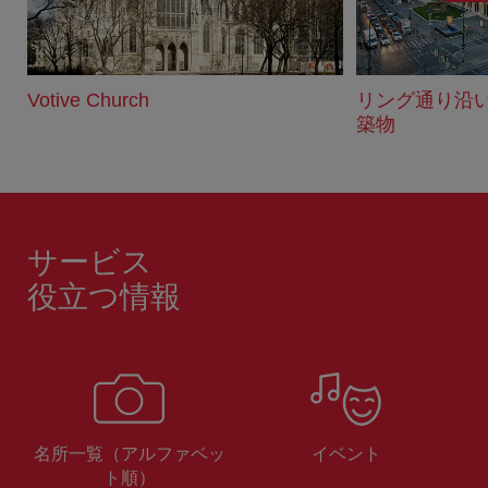
む
Votive Church
リング通り沿
築物
サービス
役立つ情報
名所一覧（アルファベッ
イベント
ト順）