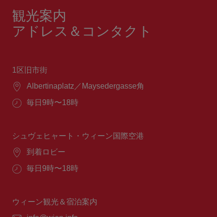
観光案内
アドレス＆コンタクト
1区旧市街
場
Albertinaplatz／Maysedergasse角
所：
営
毎日9時〜18時
業
時
間：
シュヴェヒャート・ウィーン国際空港
場
到着ロビー
所：
営
毎日9時〜18時
業
時
間：
ウィーン観光＆宿泊案内