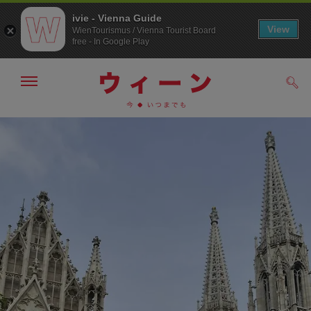
ivie - Vienna Guide
View
WienTourismus / Vienna Tourist Board
free - In Google Play
メ
検
ニ
索
ュ
メ
こ
す
ー
る
ニ
の
の
ュ
ペ
表
ー
ー
示・
非
へ
ジ
表
の
示
ト
ッ
プ
へ