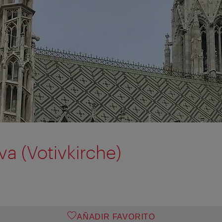
iva (Votivkirche)
AÑADIR FAVORITO