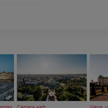
Vídeo
Categoria:
tantes
Cámara web
Viena, 