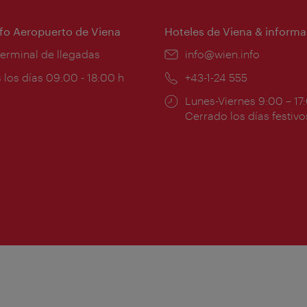
nfo Aeropuerto de Viena
Hoteles de Viena & informa
:
terminal de llegadas
e-
info@wien.info
mail:
ios
 los días 09:00 - 18:00 h
Teléfono:
+43-1-24 555
Horarios
Lunes-Viernes 9:00 – 17
ura:
de
Cerrado los días festivo
apertura: