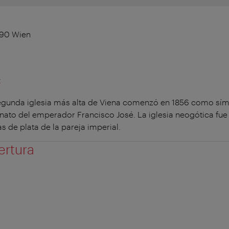
090 Wien
t
egunda iglesia más alta de Viena comenzó en 1856 como símb
esinato del emperador Francisco José. La iglesia neogótica fu
 de plata de la pareja imperial.
ertura