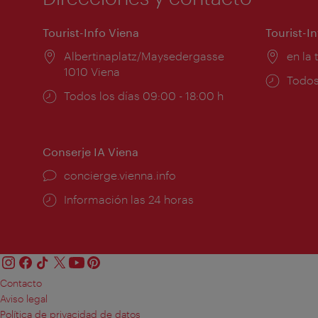
Tourist-Info Viena
Tourist-I
Lugar:
Albertinaplatz/Maysedergasse
Lugar
en la 
1010 Viena
Horar
Todos
Horarios
Todos los días 09:00 - 18:00 h
de
de
apert
apertura:
Conserje IA Viena
concierge.vienna.info
Información las 24 horas
Contacto
Aviso legal
Política de privacidad de datos