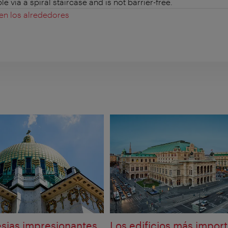
 via a spiral staircase and is not barrier-free.
 en los alrededores
esias impresionantes
Los edificios más impor