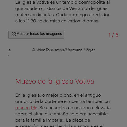
La Iglesia Votiva es un templo cosmopolita al
que acuden cristianos de Viena con lenguas
maternas distintas. Cada domingo alrededor
a las 11:30 se da misa en varios idiomas.
de
Mostrar todas las imágenes
1
/
6
idad de
© WienTourismus/Hermann Höger
emper
Museo de la Iglesia Votiva
En la iglesia, o mejor dicho, en el antiguo
oratorio de la corte, se encuentra también un
museo
. Se encuentra en una zona elevada
sobre el altar, que antaño solo era accesible
para la familia imperial. La pieza de
exposición más espléndida y antigua es el