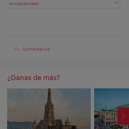
Accesibilidad
Comentarios
Comentarios
¿Ganas de más?
SI