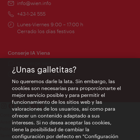
e-
info@wien.info
mail:
Teléfono:
+43-1-24 555
Horarios
Lunes-Viernes 9:00 – 17:00 h
de
Cerrado los días festivos
apertura:
Conserje IA Viena
concierge.vienna.info
¿Unas galletitas?
Información las 24 horas
No queremos darle la lata. Sin embargo, las
cookies son necesarias para proporcionarte el
mejor servicio posible y para permitir el
funcionamiento de los sitios web y las
valoraciones de los usuarios, así como para
Contacto
ofrecer un contenido adaptado a sus
Aviso legal
intereses. Si no desea aceptar las cookies,
Política de privacidad de datos
tiene la posibilidad de cambiar la
Terms of Use
configuración por defecto en "Configuración