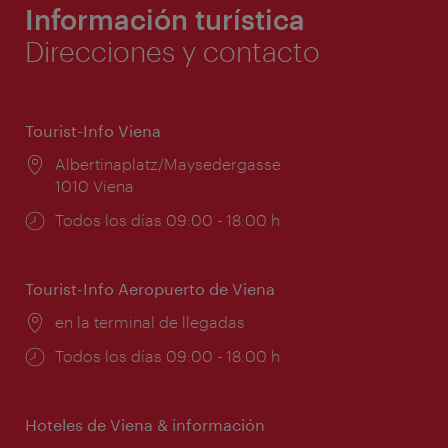
Información turística
Direcciones y contacto
Tourist-Info Viena
Lugar:
Albertinaplatz/Maysedergasse
1010 Viena
Horarios
Todos los días 09:00 - 18:00 h
de
apertura:
Tourist-Info Aeropuerto de Viena
Lugar:
en la terminal de llegadas
Horarios
Todos los días 09:00 - 18:00 h
de
apertura:
Hoteles de Viena & información