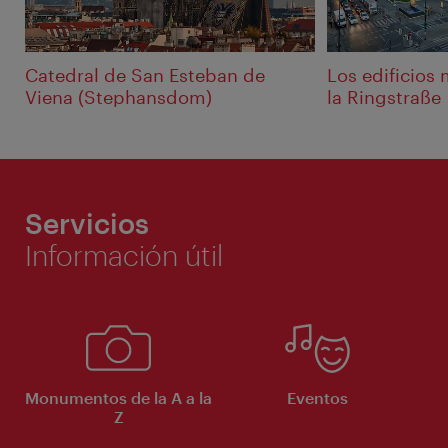
Catedral de San Esteban de
Los edificios
Viena (Stephansdom)
la Ringstraße
Servicios
Información útil
Monumentos de la A a la
Eventos
Z