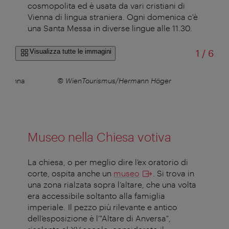
cosmopolita ed è usata da vari cristiani di
Vienna di lingua straniera. Ogni domenica c'è
una Santa Messa in diverse lingue alle 11.30.
di
Visualizza tutte le immagini
1
/
6
i Vienna
© WienTourismus/Hermann Höger
er
Museo nella Chiesa votiva
La chiesa, o per meglio dire l’ex oratorio di
corte, ospita anche un
museo
. Si trova in
una zona rialzata sopra l’altare, che una volta
era accessibile soltanto alla famiglia
imperiale. Il pezzo più rilevante e antico
dell’esposizione è l’"Altare di Anversa",