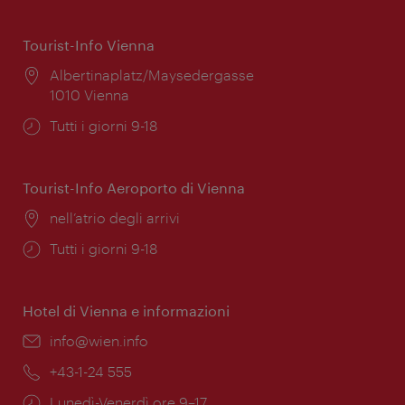
Tourist-Info Vienna
Posizione:
Albertinaplatz/Maysedergasse
1010 Vienna
Orari
Tutti i giorni 9-18
di
apertura:
Tourist-Info Aeroporto di Vienna
Posizione:
nell’atrio degli arrivi
Orari
Tutti i giorni 9-18
di
apertura:
Hotel di Vienna e informazioni
Email:
info@wien.info
Telefono:
+43-1-24 555
Orari
Lunedì-Venerdì ore 9–17