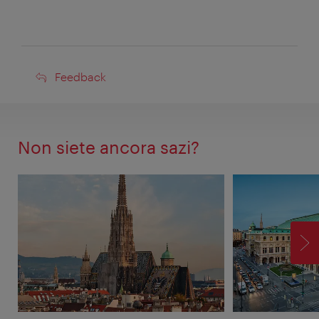
Feedback
Feedback
Non siete ancora sazi?
AV