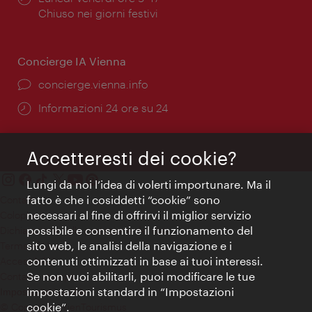
di
Chiuso nei giorni festivi
apertura:
Concierge IA Vienna
Ort:
concierge.vienna.info
Öffnungszeiten:
Informazioni 24 ore su 24
Accetteresti dei cookie?
Lungi da noi l’idea di volerti importunare. Ma il
fatto è che i cosiddetti “cookie” sono
Contatti
necessari al fine di offrirvi il miglior servizio
Colophon
possibile e consentire il funzionamento del
Dichiarazione sulla protezione dei dati
sito web, le analisi della navigazione e i
Terms of Use
contenuti ottimizzati in base ai tuoi interessi.
Accessibilità
Se non vuoi abilitarli, puoi modificare le tue
Contatto stampa
impostazioni standard in “Impostazioni
Impostazioni cookie
cookie”.
© Copyright WienTourismus