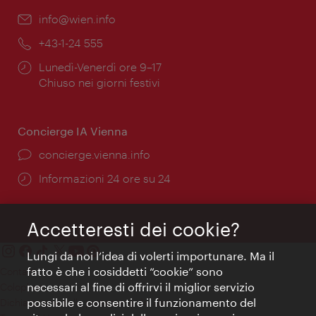
Email:
info@wien.info
Telefono:
+43-1-24 555
Orari
Lunedì-Venerdì ore 9–17
di
Chiuso nei giorni festivi
apertura:
Concierge IA Vienna
Ort:
concierge.vienna.info
Öffnungszeiten:
Informazioni 24 ore su 24
Accetteresti dei cookie?
Lungi da noi l’idea di volerti importunare. Ma il
fatto è che i cosiddetti “cookie” sono
Contatti
necessari al fine di offrirvi il miglior servizio
Colophon
possibile e consentire il funzionamento del
Dichiarazione sulla protezione dei dati