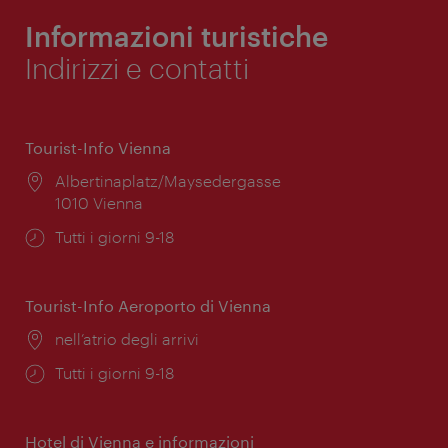
Informazioni turistiche
Indirizzi e contatti
Tourist-Info Vienna
Posizione:
Albertinaplatz/Maysedergasse
1010 Vienna
Orari
Tutti i giorni 9-18
di
apertura:
Tourist-Info Aeroporto di Vienna
Posizione:
nell’atrio degli arrivi
Orari
Tutti i giorni 9-18
di
apertura:
Hotel di Vienna e informazioni