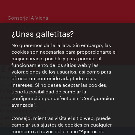
apertura:
Conserje IA Viena
concierge.vienna.info
¿Unas galletitas?
Información las 24 horas
No queremos darle la lata. Sin embargo, las
cookies son necesarias para proporcionarte el
mejor servicio posible y para permitir el
funcionamiento de los sitios web y las
valoraciones de los usuarios, así como para
Contacto
ofrecer un contenido adaptado a sus
Aviso legal
intereses. Si no desea aceptar las cookies,
Política de privacidad de datos
tiene la posibilidad de cambiar la
Terms of Use
configuración por defecto en "Configuración
Accesibilidad
avanzada".
Contacto para la prensa
Consejo: mientras visita el sitio web, puede
Ajustes de cookie
© Copyright WienTourismus
cambiar sus ajustes de cookies en cualquier
momento a través del enlace "Ajustes de