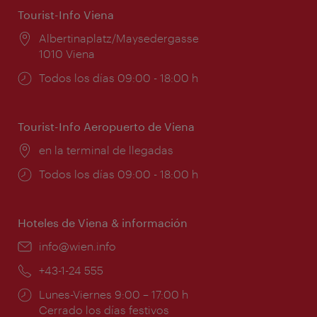
Tourist-Info Viena
Lugar:
Albertinaplatz/Maysedergasse
1010 Viena
Horarios
Todos los días 09:00 - 18:00 h
de
apertura:
Tourist-Info Aeropuerto de Viena
Lugar:
en la terminal de llegadas
Horarios
Todos los días 09:00 - 18:00 h
de
apertura:
Hoteles de Viena & información
e-
info@wien.info
mail:
Teléfono:
+43-1-24 555
Horarios
Lunes-Viernes 9:00 – 17:00 h
de
Cerrado los días festivos