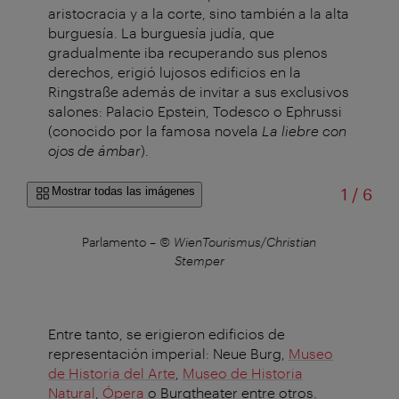
aristocracia y a la corte, sino también a la alta
burguesía. La burguesía judía, que
gradualmente iba recuperando sus plenos
derechos, erigió lujosos edificios en la
Ringstraße además de invitar a sus exclusivos
salones: Palacio Epstein, Todesco o Ephrussi
(conocido por la famosa novela
La liebre con
ojos de ámbar
).
de
Mostrar todas las imágenes
1
/
6
Parlamento
–
© WienTourismus/Christian
Parl
Stemper
Entre tanto, se erigieron edificios de
representación imperial: Neue Burg,
Museo
de Historia del Arte
,
Museo de Historia
Natural
,
Ópera
o Burgtheater entre otros.