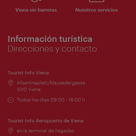
Viena sin barreras
Nuestros servicios
Información turística
Direcciones y contacto
Tourist-Info Viena
Lugar:
Albertinaplatz/Maysedergasse
1010 Viena
Horarios
Todos los días 09:00 - 18:00 h
de
apertura:
Tourist-Info Aeropuerto de Viena
Lugar:
en la terminal de llegadas