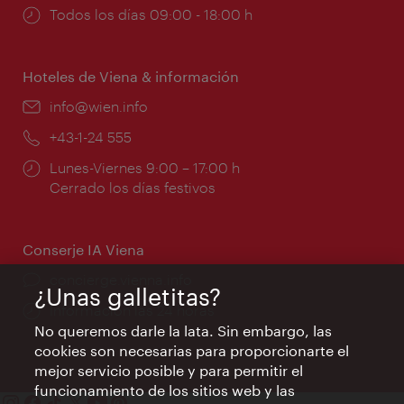
Horarios
Todos los días 09:00 - 18:00 h
de
apertura:
Hoteles de Viena & información
e-
info@wien.info
mail:
Teléfono:
+43-1-24 555
Horarios
Lunes-Viernes 9:00 – 17:00 h
de
Cerrado los días festivos
apertura:
Conserje IA Viena
concierge.vienna.info
¿Unas galletitas?
Información las 24 horas
No queremos darle la lata. Sin embargo, las
cookies son necesarias para proporcionarte el
mejor servicio posible y para permitir el
funcionamiento de los sitios web y las