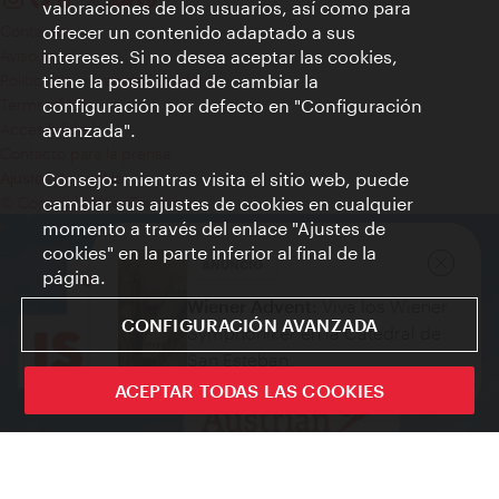
valoraciones de los usuarios, así como para
Contacto
ofrecer un contenido adaptado a sus
Aviso legal
intereses. Si no desea aceptar las cookies,
Política de privacidad de datos
tiene la posibilidad de cambiar la
Terms of Use
configuración por defecto en "Configuración
Accesibilidad
avanzada".
Contacto para la prensa
Consejo: mientras visita el sitio web, puede
Ajustes de cookie
© Copyright WienTourismus
cambiar sus ajustes de cookies en cualquier
momento a través del enlace "Ajustes de
cookies" en la parte inferior al final de la
ANUNCIO
página.
Cerrar
Wiener Advent:
Viva los Wiener
CONFIGURACIÓN AVANZADA
Symphoniker en la Catedral de
San Esteban.
ACEPTAR TODAS LAS COOKIES