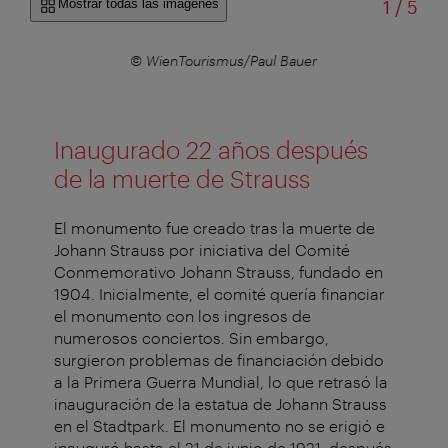
de
Mostrar todas las imágenes
1
/
5
r
© WienTourismus/Paul Bauer
© Ö
Inaugurado 22 años después
de la muerte de Strauss
El monumento fue creado tras la muerte de
Johann Strauss por iniciativa del Comité
Conmemorativo Johann Strauss, fundado en
1904. Inicialmente, el comité quería financiar
el monumento con los ingresos de
numerosos conciertos. Sin embargo,
surgieron problemas de financiación debido
a la Primera Guerra Mundial, lo que retrasó la
inauguración de la estatua de Johann Strauss
en el Stadtpark. El monumento no se erigió e
inauguró hasta el 21 de junio de 1921, después