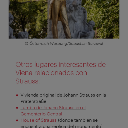
© Österreich-Werbung/Sebastian Burziwal
Otros lugares interesantes de
Viena relacionados con
Strauss:
Vivienda original de Johann Strauss en la
Praterstraße
Tumba de Johann Strauss en el
Cementerio Central
House of Strauss
(donde también se
encuentra una réplica del monumento)