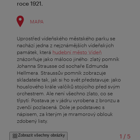
roce 1921.
MAPA
Uprostřed vídeňského městského parku se
nachází jedna z nejznámějších vídeňských
památek, která
hudební město Vídeň
znázorňuje jako máloco jiného: zlatý pomník
Johanna Strausse od sochaře Edmunda
Hellmera. Straussův pomník zobrazuje
skladatele tak, jak si ho svět představuje: jako
houslového krále valčíků stojícího před svým
orchestrem. Ale není všechno zlato, co se
třpytí: Postava je v jádru vyrobena z bronzu a
zvenčí pozlacená. Dole je podstavec s
nápisem, za kterým je mramorový oblouk
zdobený listy.
z
Zobrazit všechny obrázky
1
/
5