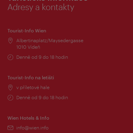
Adresy a kontakty
Tourist-Info Wien
Místo:
Albertinaplatz/Maysedergasse
1010 Vídeň
Provozní
Denně od 9 do 18 hodin
doba:
Tourist-Info na letišti
Místo:
v příletové hale
Provozní
Denně od 9 do 18 hodin
doba:
Wien Hotels & Info
E-
info@wien.info