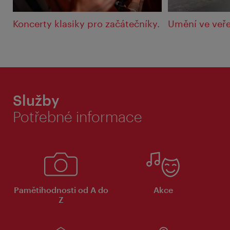
Koncerty klasiky pro začátečníky.
Umění ve veř
Služby
Potřebné informace
Pamětihodnosti od A do
Akce
Z