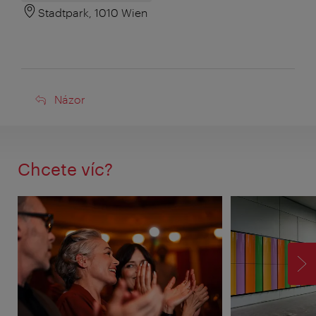
Stadtpark, 1010 Wien
Názor
Názor
Chcete víc?
VP