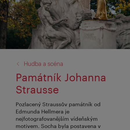
zpět
Hudba a scéna
na:
Památník Johanna
Strausse
Pozlacený Straussův památník od
Edmunda Hellmera je
nejfotografovanějším vídeňským
motivem. Socha byla postavena v