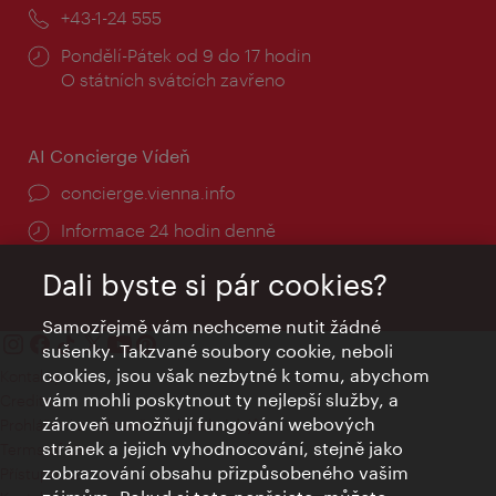
mail:
Telefon:
+43-1-24 555
Provozní
Pondělí-Pátek od 9 do 17 hodin
doba:
O státních svátcích zavřeno
AI Concierge Vídeň
concierge.vienna.info
Informace 24 hodin denně
Dali byste si pár cookies?
Samozřejmě vám nechceme nutit žádné
sušenky. Takzvané soubory cookie, neboli
cookies, jsou však nezbytné k tomu, abychom
Kontakty
vám mohli poskytnout ty nejlepší služby, a
Credits
zároveň umožňují fungování webových
Prohlášení o ochraně osobních údajů
stránek a jejich vyhodnocování, stejně jako
Terms of Use
zobrazování obsahu přizpůsobeného vašim
Přístupnost