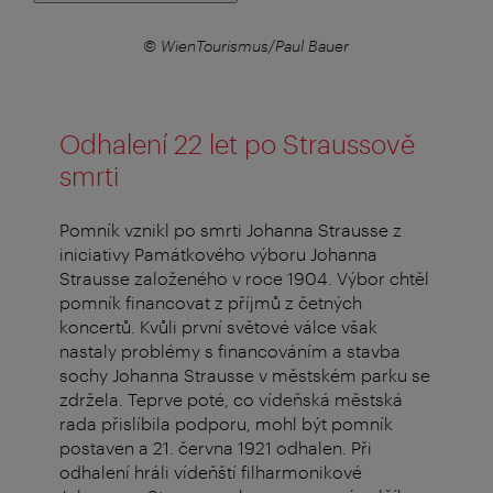
r
© WienTourismus/Paul Bauer
© Ö
Odhalení 22 let po Straussově
smrti
Pomník vznikl po smrti Johanna Strausse z
iniciativy Památkového výboru Johanna
Strausse založeného v roce 1904. Výbor chtěl
pomník financovat z příjmů z četných
koncertů. Kvůli první světové válce však
nastaly problémy s financováním a stavba
sochy Johanna Strausse v městském parku se
zdržela. Teprve poté, co vídeňská městská
rada přislíbila podporu, mohl být pomník
postaven a 21. června 1921 odhalen. Při
odhalení hráli vídeňští filharmonikové