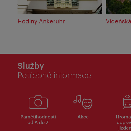
Hodiny Ankeruhr
Vídeňská
Služby
Potřebné informace
Pamětihodnosti
Akce
Hroma
od A do Z
dopra
jízde