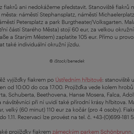
z fiakrů ani nedokážeme představit. Stanoviště fiakrů 
města: náměstí Stephansplatz, náměstí Michaelerplatz
náměstí Petersplatz a park Burgtheater/Volksgarten. Mal
třní částí Starého Města) stojí 60 eur, za velkou okružní
aße a Starým Městem) zaplatíte 105 eur. Přímo u provoz
t také individuální okružní jízdu.
© iStock/benedek
ěž vyjížďky fiakrem po
Ústředním hřbitově
: stanoviště 
en od 10:00 do cca 17:00. Projížďka vede kolem hrob
ta, Schuberta, Beethovena, Hanse Mosera, Falca, Adol
návštěvníci při ní uvidí také přírodní krásy hřbitova. M
ur, velký (60 minut) 110 eur za kočár (pro 4 osoby). Fiak
o 1.11. Rezervaci lze provést na tel. č. +43-(0)699-181 
aké projížďky fiakrem
zámeckým parkem Schönbrunn
.