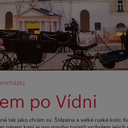
 procházky
rem po Vídni
ejně tak jako chrám sv. Štěpána a velké ruské kolo: fi
 párem koní je pro mnoho turistů vrcholem jejich 