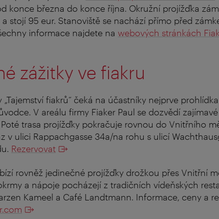
 od konce března do konce října. Okružní projížďka 
t a stojí 95 eur. Stanoviště se nachází přímo před zá
šechny informace najdete na
webových stránkách Fiak
é zážitky ve fiakru
 „Tajemství fiakrů“ čeká na účastníky nejprve prohlídka 
ůvodce. V areálu firmy Fiaker Paul se dozvědí zajímav
 Poté trasa projížďky pokračuje rovnou do Vnitřního m
az v ulici Rappachgasse 34a/na rohu s ulicí Wachthausg
u.
Rezervovat
bízí rovněž jedinečné projížďky drožkou přes Vnitřní 
Pokrmy a nápoje pocházejí z tradičních vídeňských rest
rzen Kameel a Café Landtmann. Informace, ceny a re
er.com