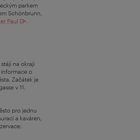
zámeckým parkem
mkem Schönbrunn,
er Paul
.
stájí na okraji
é informace o
ěsta.
Začátek je
asse v 11.
město pro jednu
aurací a kaváren,
zervace: