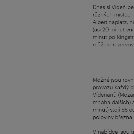
Dnes si Vídeň be
různých místech 
Albertinaplatz, 
(asi 20 minut vni
minut po Ringstr
můžete rezervova
Možné jsou rovn
provozu každý d
Vídeňanů (Mozar
mnoha dalších) a 
minut) stojí 65 e
poloviny března d
V nabídce jsou t