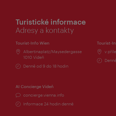
Turistické informace
Adresy a kontakty
Tourist-Info Wien
Tourist-In
Místo:
Albertinaplatz/Maysedergasse
Místo
v příl
1010 Vídeň
Provo
Denně
Provozní
Denně od 9 do 18 hodin
doba:
doba:
AI Concierge Vídeň
concierge.vienna.info
Informace 24 hodin denně