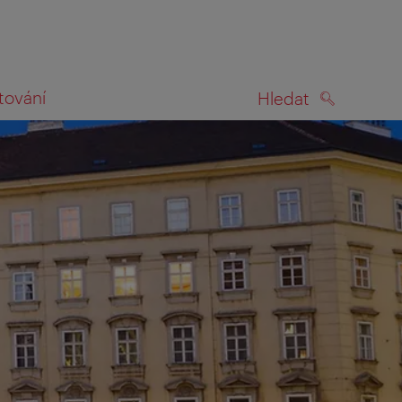
tování
Hledat
HLEDAT
na mapě