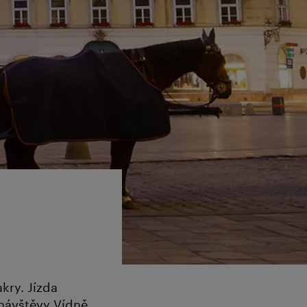
akry. Jízda
návštěvy Vídně.