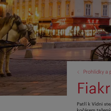
zpět
Prohlídky a
na:
Fiak
Patří k Vídni st
kočárem taženým