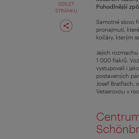
SDÍLET
Pohodlnější způ
STRÁNKU
Rozdělit
Samotné slovo fi
stranu
pronajmutí, které
kočáry, kterým s
Jejich rozmachu 
1 000 fiakrů. Vo
vystupovali i jak
postavených pánů
Josef Bratfisch,
Vetserovou v roc
Centrum 
Schönb