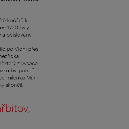
ště kočárů k
oce 1720 byly
 a očíslovány.
ilo po Vídni přes
nezřídka
 některý z vysoce
ozků byl patrně
ovu milenku Marii
y skončil.
řbitov,