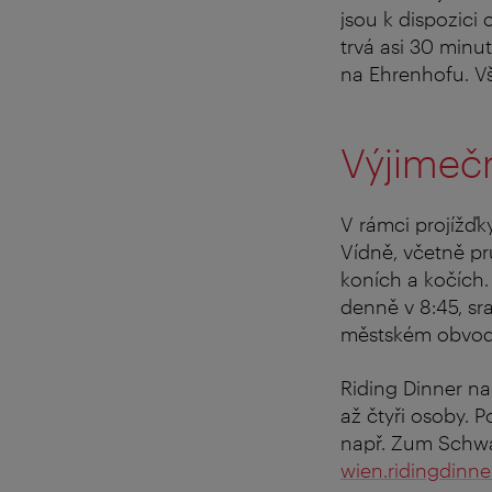
jsou k dispozici
trvá asi 30 minu
na Ehrenhofu. V
Výjimečn
V rámci projížďky
Vídně, včetně pr
koních a kočích.
denně v 8:45, sr
městském obvod
Riding Dinner na
až čtyři osoby. 
např. Zum Schwa
wien.ridingdinn