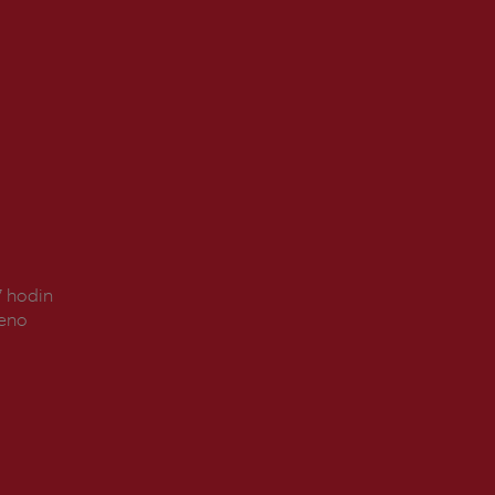
7 hodin
řeno