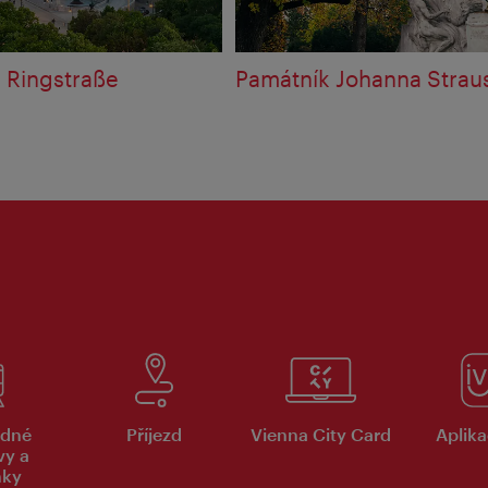
 Ringstraße
Památník Johanna Strau
dné
Příjezd
Vienna City Card
Aplika
vy a
nky