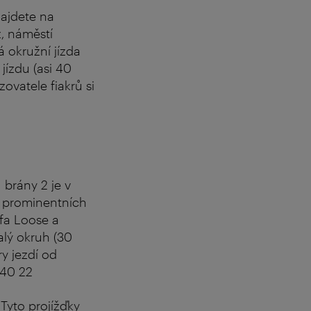
najdete na
, náměstí
á okružní jízda
 jízdu (asi 40
ovatele fiakrů si
u brány 2 je v
ů prominentních
fa Loose a
alý okruh (30
ry jezdí od
540 22
 Tyto projížďky