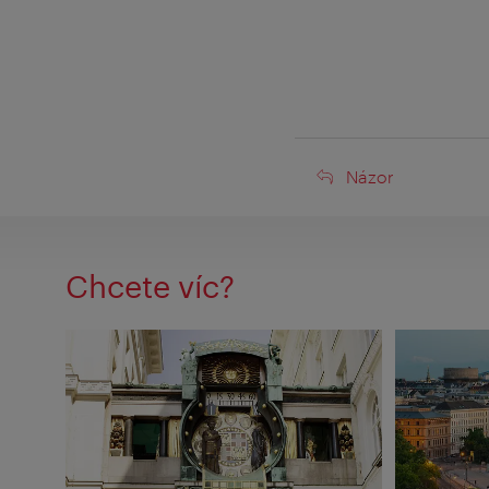
Názor
Názor
Chcete víc?