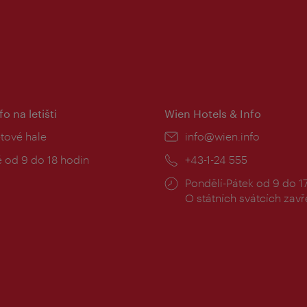
fo na letišti
Wien Hotels & Info
:
etové hale
E-
info@wien.info
mail:
zní
 od 9 do 18 hodin
Telefon:
+43-1-24 555
Provozní
Pondělí-Pátek od 9 do 1
doba:
O státních svátcích zav