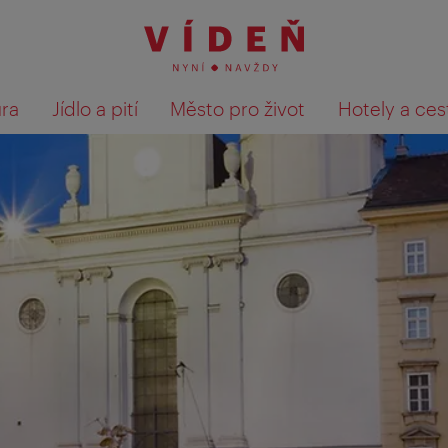
ura
Jídlo a pití
Město pro život
Hotely a ces
Výsledky hledání zobrazit 