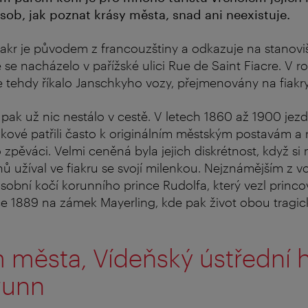
sob, jak poznat krásy města, snad ani neexistuje.
akr je původem z francouzštiny a odkazuje na stanovi
 se nacházelo v pařížské ulici Rue de Saint Fiacre. V r
e tehdy říkalo Janschkyho vozy, přejmenovány na fiakry
pak už nic nestálo v cestě. V letech 1860 až 1900 jezd
zkové patřili často k originálním městským postavám a 
o zpěváci. Velmi ceněná byla jejich diskrétnost, když si
 užíval ve fiakru se svojí milenkou. Nejznámějším z v
 osobní kočí korunního prince Rudolfa, který vezl princ
e 1889 na zámek Mayerling, kde pak život obou tragick
města, Vídeňský ústřední h
runn