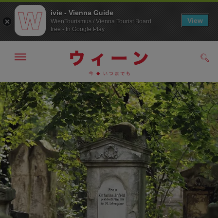
ivie - Vienna Guide
View
WienTourismus / Vienna Tourist Board
free - In Google Play
メ
検
ニ
索
ュ
メ
こ
す
ー
る
ニ
の
の
ュ
ペ
表
ー
ー
示・
非
へ
ジ
表
の
示
ト
ッ
プ
へ