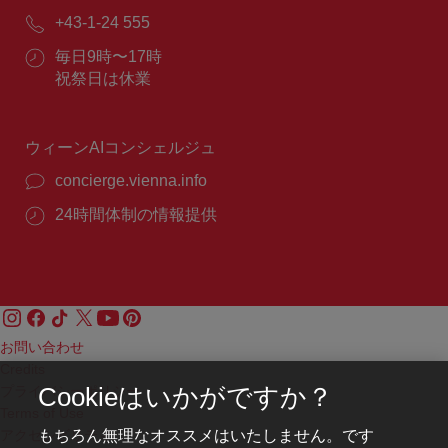
メ
電
+43-1-24 555
ー
話
ル：
営
毎日9時〜17時
番
業
祝祭日は休業
号：
時
間：
ウィーンAIコンシェルジュ
concierge.vienna.info
24時間体制の情報提供
お問い合わせ
Credits
プライバシーポリシー
Cookieはいかがですか？
Terms of Use
もちろん無理なオススメはいたしません。です
アクセシビリティ