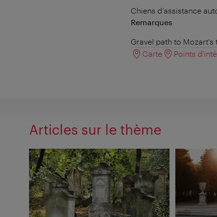
Chiens d'assistance aut
Remarques
Gravel path to Mozart's
Carte
Points d'int
Articles sur le thème