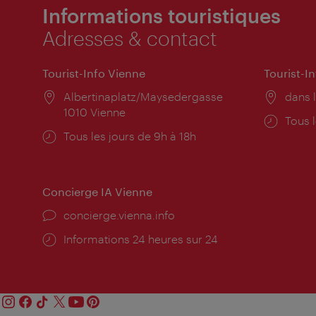
Informations touristiques
Adresses & contact
Tourist-Info Vienne
Tourist-I
Lieu:
Albertinaplatz/Maysedergasse
Lieu:
dans l
1010 Vienne
Horai
Tous l
Horaires
Tous les jours de 9h à 18h
d'ouve
d'ouverture:
Concierge IA Vienne
Ort:
concierge.vienna.info
Öffnungszeiten:
Informations 24 heures sur 24