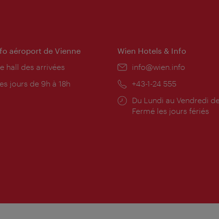
nfo aéroport de Vienne
Wien Hotels & Info
e hall des arrivées
E-
info@wien.info
mail:
res
es jours de 9h à 18h
Téléphone:
+43-1-24 555
rture:
Horaires
Du Lundi au Vendredi de
d'ouverture:
Fermé les jours fériés