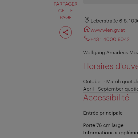
PARTAGER
CETTE
PAGE
Leberstraße 6-8, 10
Partager
www.wien.gv.at
cette
page
+43 1 4000 8042
Wolfgang Amadeus Mozart
Horaires d'ouv
October - March
quotidi
April - September
quotid
Accessibilité
Entrée principale
Porte 76 cm large
Informations suppléme