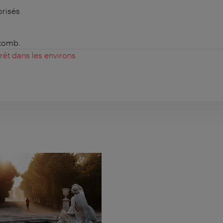
orisés
 tomb.
érêt dans les environs