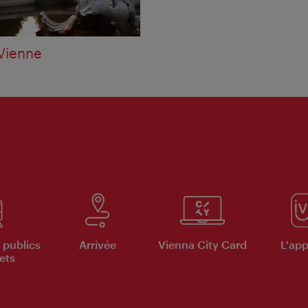
 Vienne
 publics
Arrivée
Vienna City Card
L'appl
ets