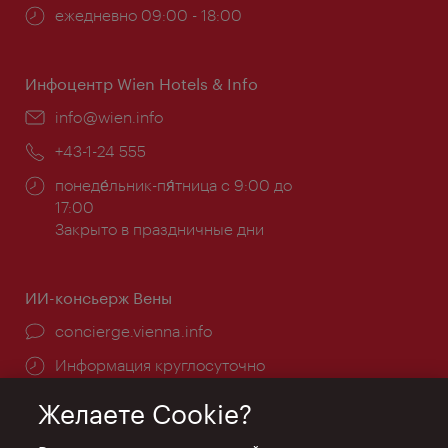
Часы
ежедневно 09:00 - 18:00
работы:
Инфоцентр Wien Hotels & Info
Эл.
info@wien.info
почта:
Телефон:
+43-1-24 555
Часы
понеде́льник-пя́тница с 9:00 до
работы:
17:00
Закрыто в праздничные дни
ИИ-консьерж Вены
concierge.vienna.info
Информация круглосуточно
Желаете Cookie?