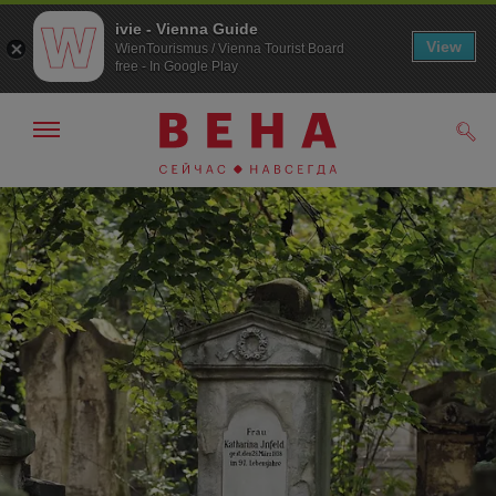
ivie - Vienna Guide
View
WienTourismus / Vienna Tourist Board
free - In Google Play
Показать/
Поис
скрыть
панель
навигации
К
К
навигации
содержанию