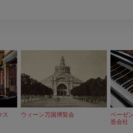
ウス
ウィーン万国博覧会
ベーゼ
造会社