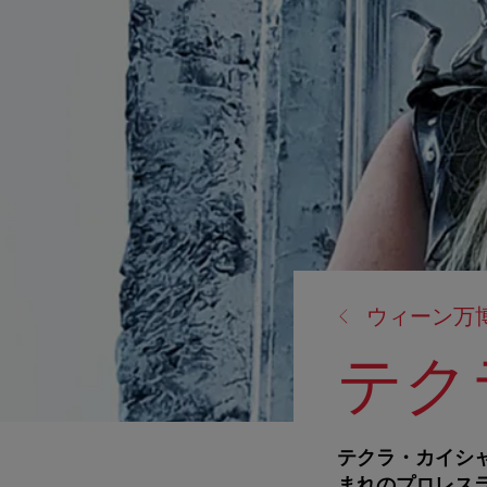
戻
ウィーン万博
る:
テク
テクラ・カイシ
まれのプロレス