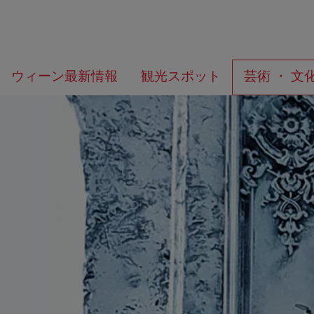
メ
こ
何
ウィーン最新情報
観光スポット
芸術 ・ 文
ニ
の
を
ュ
ペ
お
ー
ー
探
へ
ジ
し
の
で
ト
す
ッ
か？
プ
へ