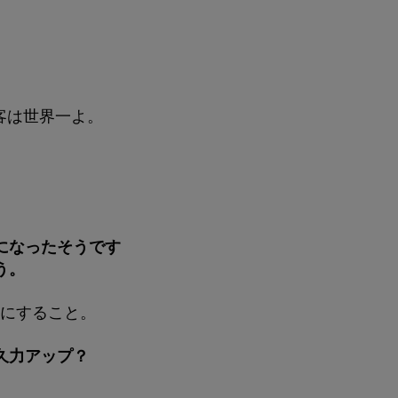
客は世界一よ。
になったそうです
う。
うにすること。
久力アップ？