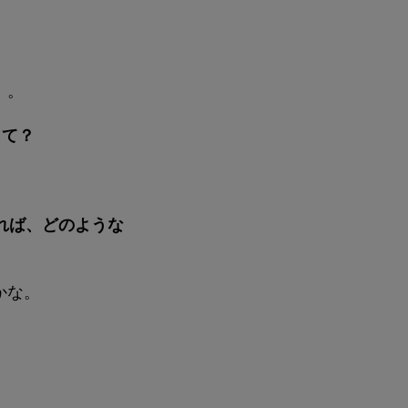
）。
して？
れば、どのような
かな。