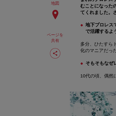
地図
むことになった
てくれました。
地下プロレス
で活躍するよ
ページを
共有
多分、ひたすら
ペ
化のマニアだっ
ー
ジ
そもそもなぜ
を
共
有
10代の頃、偶
す
る