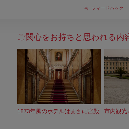
フ
フィードバック
ィ
ー
ご関心をお持ちと思われる内
ド
バ
ッ
ク
1873年風のホテルはまさに宮殿
市内観光