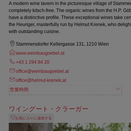
A modern wine tavern in the picturesque village of Stammer
completely kitsch-free. The organic wines from the H.P. Gö
have a distinctive profile. These exceptional wines take cen
the Heuriger, masterfully run by Helmut Krenek, who deligh
with outstanding cuisine.
Stammersdorfer Kellergasse 131, 1210 Wien
www.weinbaugoebel.at
+43 1 294 84 20
office@weinbaugoebel.at
office@helmut-krenek.at
営業時間
ワイングート・クラーガー
お気に入りに追加する