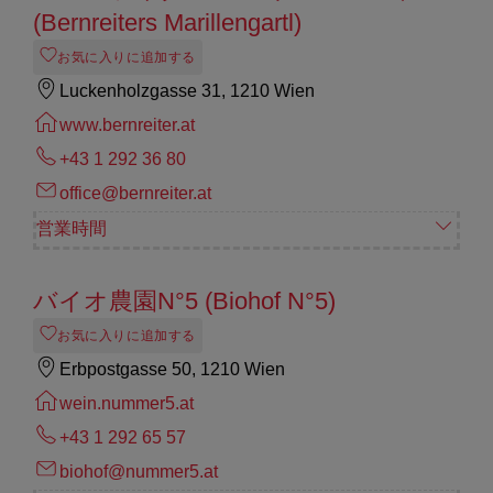
(Bernreiters Marillengartl)
お気に入りに追加する
Luckenholzgasse 31, 1210 Wien
www.bernreiter.at
+43 1 292 36 80
office@bernreiter.at
営業時間
バイオ農園N°5 (Biohof N°5)
お気に入りに追加する
Erbpostgasse 50, 1210 Wien
wein.nummer5.at
+43 1 292 65 57
biohof@nummer5.at