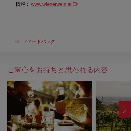
情報：
www.wienerwein.at
フ
フィードバック
ィ
ー
ド
ご関心をお持ちと思われる内容
バ
ッ
ク
進
む