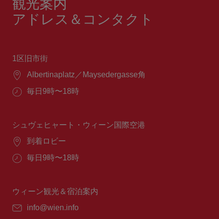
観光案内
アドレス＆コンタクト
1区旧市街
場
Albertinaplatz／Maysedergasse角
所：
営
毎日9時〜18時
業
時
間：
シュヴェヒャート・ウィーン国際空港
場
到着ロビー
所：
営
毎日9時〜18時
業
時
間：
ウィーン観光＆宿泊案内
E
info@wien.info
メ