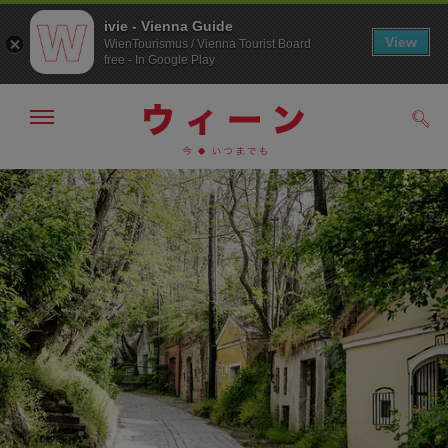
ivie - Vienna Guide
View
WienTourismus / Vienna Tourist Board
free - In Google Play
メ
検
ニ
索
ュ
メ
こ
す
ー
る
ニ
の
の
ュ
ペ
表
ー
ー
示・
非
へ
ジ
表
の
示
ト
ッ
プ
へ