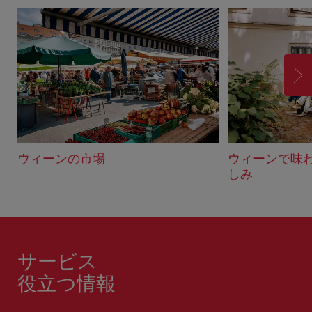
ッ
ク
進
む
ウィーンの市場
ウィーンで味
しみ
サービス
役立つ情報