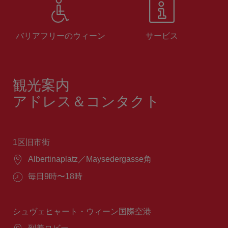
バリアフリーのウィーン
サービス
観光案内
アドレス＆コンタクト
1区旧市街
場
Albertinaplatz／Maysedergasse角
所：
営
毎日9時〜18時
業
時
間：
シュヴェヒャート・ウィーン国際空港