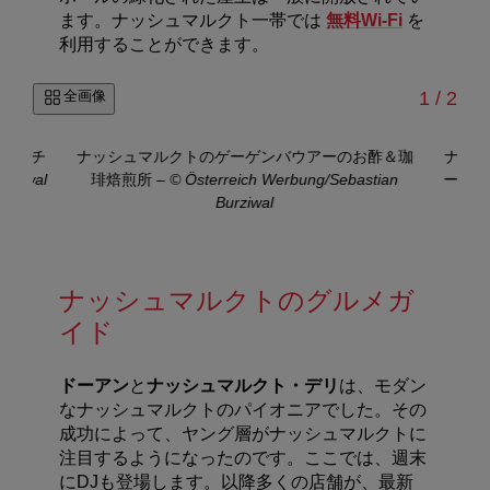
ます。ナッシュマルクト一帯では
無料
Wi-Fi
を
利用することができます。
/
全画像
1
/
2
と極上チ
ナッシュマルクトのゲーゲンバウアーのお酢＆珈
ナッシ
urziwal
琲焙煎所
–
© Österreich Werbung/Sebastian
ーズ
Burziwal
ナッシュマルクトのグルメガ
イド
ドーアン
と
ナッシュマルクト・デリ
は、モダン
なナッシュマルクトのパイオニアでした。その
成功によって、ヤング層がナッシュマルクトに
注目するようになったのです。ここでは、週末
にDJも登場します。以降多くの店舗が、最新