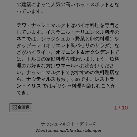
の建築によって人気の高いホットスポットとな
っています。
テワ
・ナッシュマルクトはバイオ料理を専門と
しています。イスラエル・オリエンタル料理の
ネニ
では、シャクシュカ（野菜と卵の料理）や
タッブーレ（オリエント風パセリのサラダ）な
どがハイライト。
オリエント＆オクシデント
で
は、トルコの家庭料理を味わいましょう。魚料
理のお好きな方は
ウマール
へお出かけくださ
い。
ナッシュマルクトでおすすめの魚料理店な
ら、
ナウティルス
もおすすめです。
レストラ
ン・イリス
ではギリシャ料理を楽しむことが
でき。
/
全画像
1
/
10
aire
ナッシュマルクト・デリ
–
©
D
WienTourismus/Christian Stemper