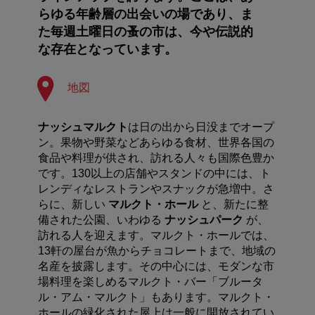
らゆる年齢層の出会いの場であり、ま
た毎週土曜日の蚤の市は、今や伝説的
な存在となっています。
地図
ナッシュマルクト
は日の出から日没までオープ
ン。果物や野菜などあらゆる食材、世界各国の
食品や料理が供され、訪れる人々も国際色豊か
です。130以上の店舗やスタンドの中には、ト
レンディなレストランやスナックが急増中。
さ
らに、新しい
マルクト・ホール
と、新たに整
備された公園、いわゆる
ナッシュパーク
が、
訪れる人を迎えます。マルクト・ホールでは、
13
軒の屋台が魚からチョコレートまで、地域の
名産を披露します。その中心には、モダンな市
場料理を楽しめるマルクト・バー「ブルータ
ル・アム・マルクト」もあります。マルクト・
ホールの緑化された屋上は一般に開放されてい