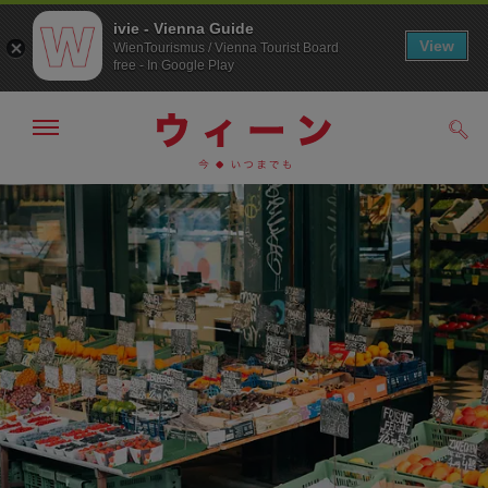
ivie - Vienna Guide
View
WienTourismus / Vienna Tourist Board
free - In Google Play
メ
検
ニ
索
ュ
メ
こ
す
ー
る
ニ
の
の
ュ
ペ
表
ー
ー
示・
非
へ
ジ
表
の
示
ト
ッ
プ
へ