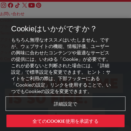
お問い合わせ
Credits
プライバシーポリシー
Cookieはいかがですか？
Terms of Use
もちろん無理なオススメはいたしません。です
アクセシビリティ
が、ウェブサイトの機能、情報評価、ユーザー
プレス連絡先
の興味に合わせたコンテンツや最適なサービス
クッキーの設定
の提供には、いわゆる「Cookie」が必要です。
© Copyright WienTourismus
これが必要ないと判断された場合には、「詳細
設定」で標準設定を変更できます。 ヒント：サ
イトをご利用の際は、下部フッターにある
「Cookieの設定」リンクを使用することで、い
つでもCookieの設定を変更できます。
詳細設定で
全てのCOOKIE使用を承諾する