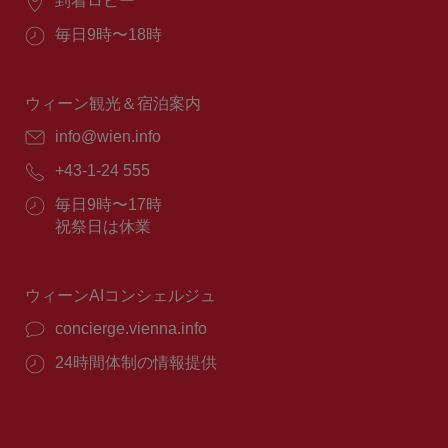
場
到着ロビー
所：
営
毎日9時〜18時
業
時
間：
ウィーン観光＆宿泊案内
E
info@wien.info
メ
電
+43-1-24 555
ー
話
ル：
営
毎日9時〜17時
番
業
祝祭日は休業
号：
時
間：
ウィーンAIコンシェルジュ
concierge.vienna.info
24時間体制の情報提供