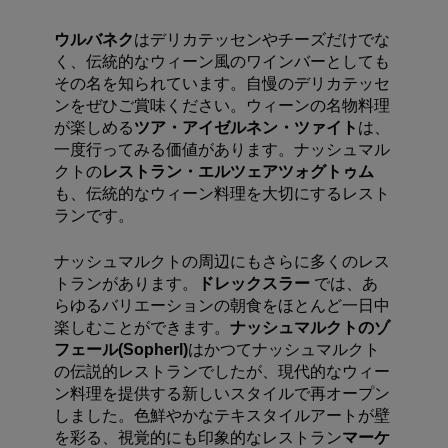
ウルバネク
はデリカテッセンやチーズだけでな
く、伝統的なウィーン風のワインバーとしても
その名を知られています。自慢のデリカテッセ
ンをぜひご賞味ください。ウィーンの名物料理
が楽しめる
ツア・アイゼルネン・ツァイト
は、
一度行ってみる価値があります。
ナッシュマル
クトの
レストラン・エルツェアツォグトゥム
も、伝統的なウィーン料理を大切にするレスト
ランです。
ナッシュマルクトの周辺にもさらに多くのレス
トランがあります。
ドレックスラー
では、あ
らゆるバリエーションの朝食をほとんど一日中
楽しむことができます。
ナッシュマルクトのゾ
フェール
(Sopherl)
はかつてナッシュマルクト
の伝説的レストランでしたが、現代的なウィー
ン料理を提供する新しいスタイルで再オープン
しました。色鮮やかなテキスタイルアートが壁
を彩る、視覚的にも印象的なレストラン
マーケ