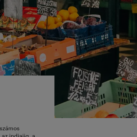
s számos
az indiaiig, a