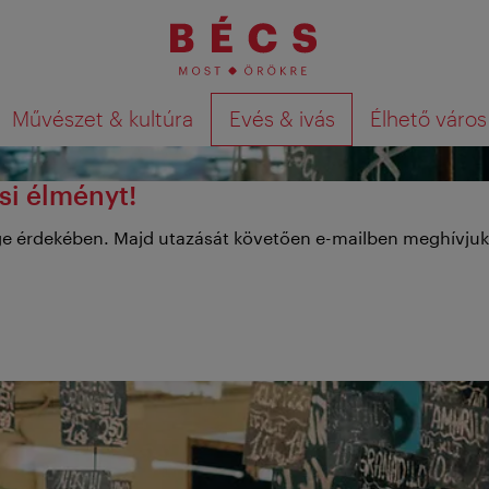
Művészet & kultúra
Evés & ivás
Élhető város
Keresési találatok megjelenítése a té
si élményt!
sége érdekében. Majd utazását követően e-mailben meghívju