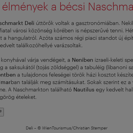
s élmények a bécsi Naschma
schmarkt Deli
úttörők voltak a gasztronómiában. Nekik
iatal városi közönség körében is népszerűvé tenni. H
 a hangulatról. Azóta számos régi piaci standot új épít
dvelt találkozóhellyé varázsoltak.
 konyhával várja vendégeit, a
Neniben
izraeli-keleti sp
a saksukától (tojás zöldséggel) a tabuléig (libanoni sa
entben
a tulajdonos feleségei török házi kosztot készít
Umar
ban találják meg számításukat. Sokak szerint ez 
rme.
A Naschmarkton található
Nautilus
egy kedvelt ha
görög ételeket.
e
Deli
–
© WienTourismus/Christian Stemper