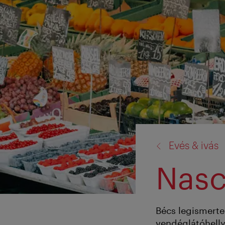
vissza
Evés & ivás
a:
Nasc
Bécs legismerte
vendéglátóhellye