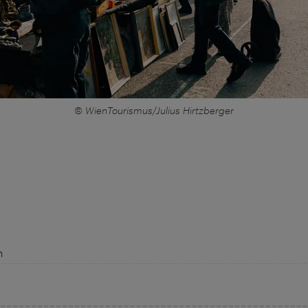
© WienTourismus/Julius Hirtzberger
n