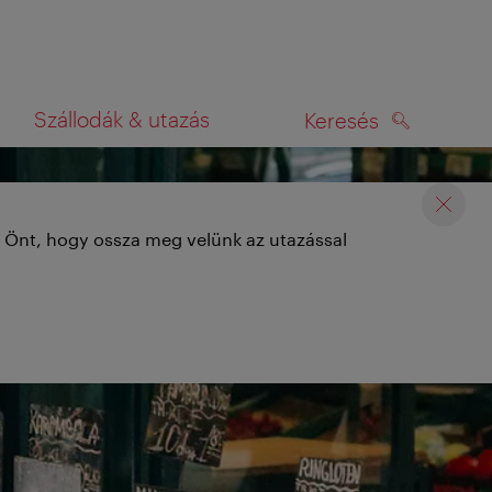
Szállodák & utazás
Keresés
KERESÉS
rképen
k Önt, hogy ossza meg velünk az utazással