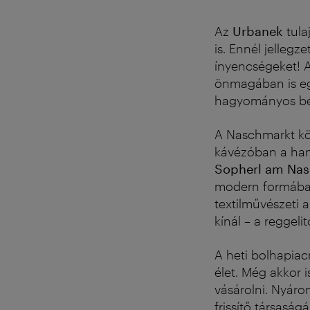
Az
Urbanek
tula
is. Ennél jelleg
ínyencségeket! 
önmagában is eg
hagyományos béc
A Naschmarkt kö
kávézóban a hang
Sopherl am Na
modern formában,
textilművészeti a
kínál – a reggeli
A heti bolhapia
élet.
Még akkor i
vásárolni. Nyár
frissítő társaság