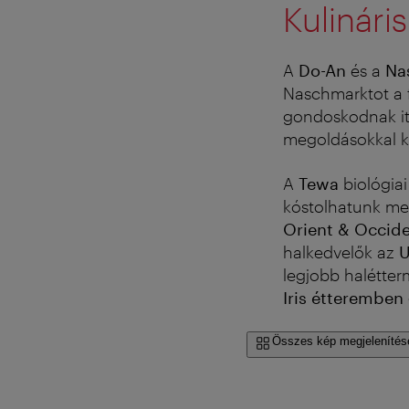
Kulinári
A
Do-An
és a
Na
Naschmarktot a f
gondoskodnak itt
megoldásokkal ke
A
Tewa
biológiai
kóstolhatunk meg 
Orient & Occid
halkedvelők az
legjobb halétte
Iris étteremben
Összes kép megjelenítés