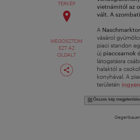
TÉRKÉP
vietnámitól az o
vált. A szombat
A
Naschmarkto
vásárol gyümölcs
MEGOSZTOM
piaci standon eg
EZT AZ
új
piaccsarnok
OLDALT
látogatásra csáb
Oldal
halaktól a csoko
megosztása
konyhával. A pi
területén
ingyen
Összes kép megjelenítés
Gegenbauer 