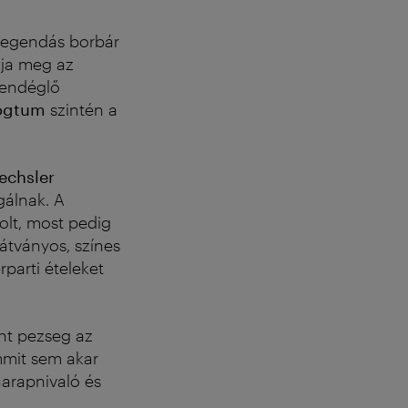
legendás borbár
lja meg az
 vendéglő
zogtum
szintén a
echsler
gálnak.
A
lt, most pedig
átványos, színes
parti ételeket
nt pezseg az
mmit sem akar
arapnivaló és