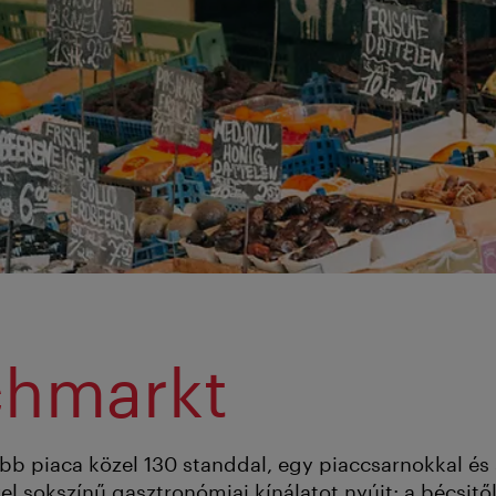
hmarkt
bb piaca közel 130 standdal, egy piaccsarnokkal é
l sokszínű gasztronómiai kínálatot nyújt: a bécsitől 