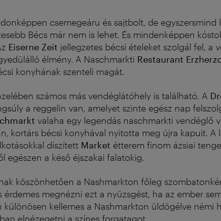
jdonképpen csemegeáru és sajtbolt, de egyszersmind 
zetesebb Bécs már nem is lehet. És mindenképpen kósto
Az
Eiserne Zeit
jellegzetes bécsi ételeket szolgál fel, a
yedülálló élmény.
A Naschmarkti
Restaurant Erzher
si konyhának szenteli magát.
zelében számos más vendéglátóhely is található. A
Dr
súly a reggelin van, amelyet szinte egész nap felszol
schmarkt
valaha egy legendás naschmarkti vendéglő vo
 kortárs bécsi konyhával nyitotta meg újra kapuit. A l
lkotásokkal díszített
Market
étterem finom ázsiai tenger
től egészen a késő éjszakai falatokig.
cnak köszönhetően a Nashmarkton főleg szombatonké
s érdemes megnézni ezt a nyüzsgést, ha az ember se
on különösen kellemes a Nashmarkton üldögélve némi h
ában elnézegetni a színes forgatagot.