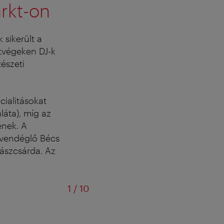
rkt-on
 sikerült a
étvégeken DJ-k
észeti
ecialitásokat
láta), míg az
enek. A
a vendéglő Bécs
lászcsárda.
Az
/
1
/
10