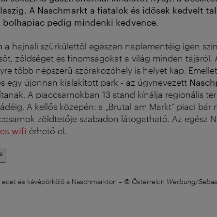
laszig. A Naschmarkt a fiatalok és idősek kedvelt t
i bolhapiac pedig mindenki kedvence.
n
a hajnali szürkülettől egészen naplementéig igen sz
öt, zöldséget és finomságokat a világ minden tájáról.
yre több népszerű szórakozóhely is helyet kap.
Emellet
és egy újonnan kialakított park - az úgynevezett
Nasch
ítanak. A piaccsarnokban 13 stand kínálja regionális ter
ládéig. A kellős közepén: a „Brutal am Markt” piaci bár
accsarnok zöldtetője szabadon látogatható. Az egész 
es wifi
érhető el.
e
ecet és kávépörkölő a Naschmarkton
–
© Österreich Werbung/Sebast