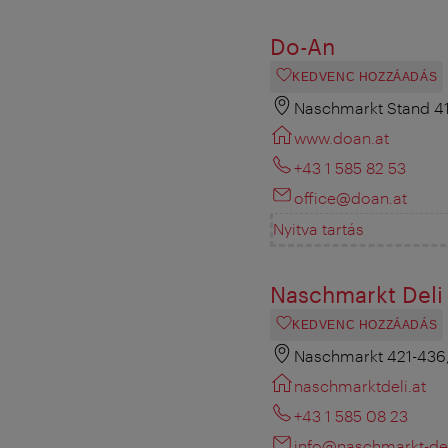
Do-An
KEDVENC HOZZÁADÁS
Naschmarkt Stand 4
www.doan.at
+43 1 585 82 53
office@doan.at
Nyitva tartás
Naschmarkt Deli
KEDVENC HOZZÁADÁS
Naschmarkt 421-436
naschmarktdeli.at
+43 1 585 08 23
info@naschmarkt-del