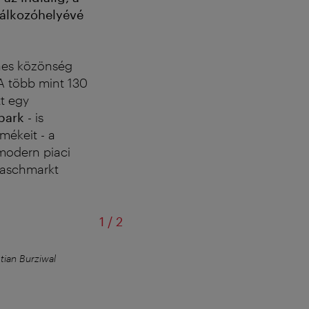
alálkozóhelyévé
ínes közönség
 A több mint 130
t egy
park
- is
mékeit - a
 modern piaci
Naschmarkt
/
1
/
2
ian Burziwal
Delikátesz finomságok és válogatott s