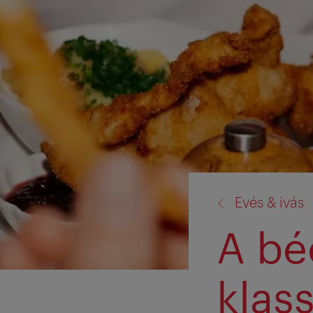
vissza
Evés & ivás
a:
A bé
klas