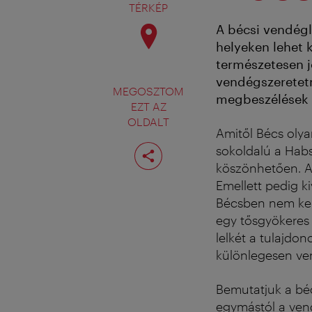
TÉRKÉP
A bécsi vendégl
helyeken lehet k
természetesen j
vendégszeretetn
MEGOSZTOM
megbeszélések p
EZT AZ
OLDALT
Amitől Bécs olya
Oldal
sokoldalú a Hab
megosztása
köszönhetően. 
Emellett pedig ki
Bécsben nem ke
egy tősgyökeres
lelkét a tulajdo
különlegesen ven
Bemutatjuk a bé
egymástól a vend