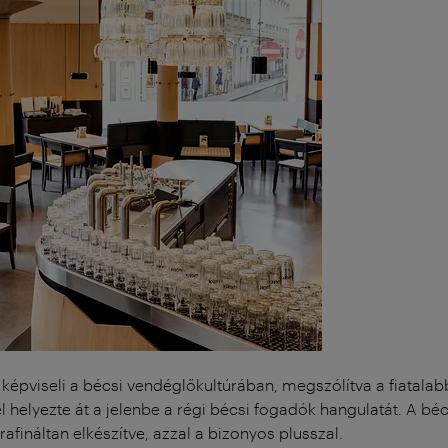
képviseli a bécsi vendéglőkultúrában, megszólítva a fiatalab
el helyezte át a jelenbe a régi bécsi fogadók hangulatát. A bé
rafináltan elkészítve, azzal a bizonyos plusszal.