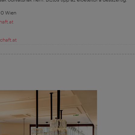
010 Wien
aft.at
chaft.at