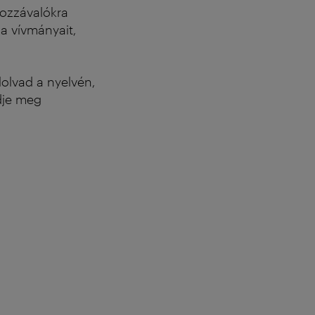
hozzávalókra
a vívmányait,
olvad a nyelvén,
dje meg