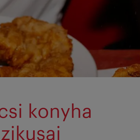
csi konyha
szikusai