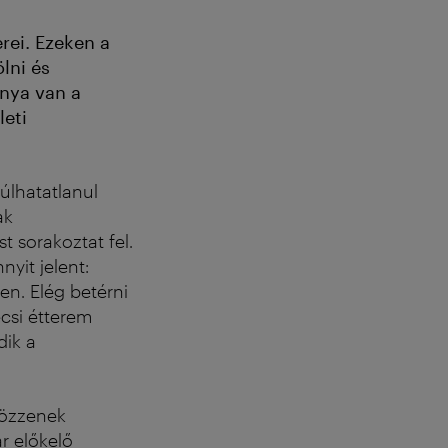
rei. Ezeken a
ölni és
nya van a
leti
úlhatatlanul
ak
 sorakoztat fel.
nyit jelent:
n. Elég betérni
csi étterem
dik a
bözzenek
r előkelő