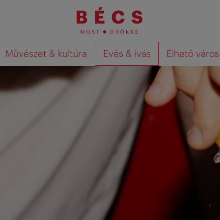
Művészet & kultúra
Evés & ivás
Élhető város
Keresési találatok megjelenítése a té
si élményt!
sége érdekében. Majd utazását követően e-mailben meghívju