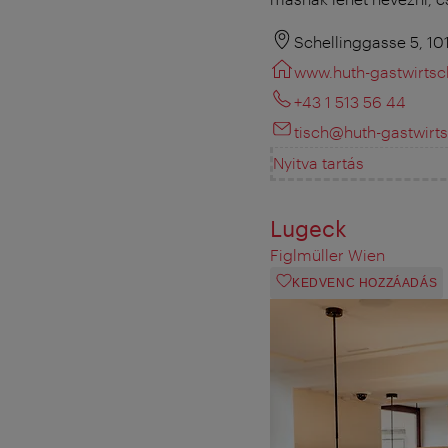
Schellinggasse 5, 1
www.huth-gastwirtsch
+43 1 513 56 44
tisch@huth-gastwirts
Nyitva tartás
Lugeck
Figlmüller Wien
KEDVENC HOZZÁADÁS