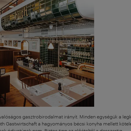
valóságos gasztrobirodalmat irányít. Minden egységük a leg
Huth Gastwirtschaft a hagyományos bécsi konyha mellett kötel
ak ódivatúnak nem. Biztos tipp az előételtől a desszertig.