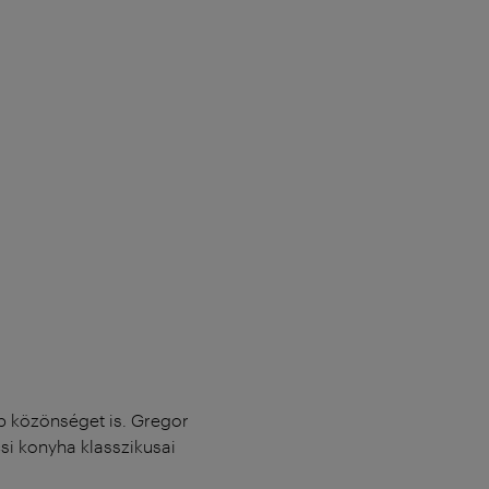
b közönséget is. Gregor
csi konyha klasszikusai