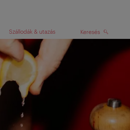
Szállodák & utazás
Keresés
KERESÉS
rképen
k Önt, hogy ossza meg velünk az utazással