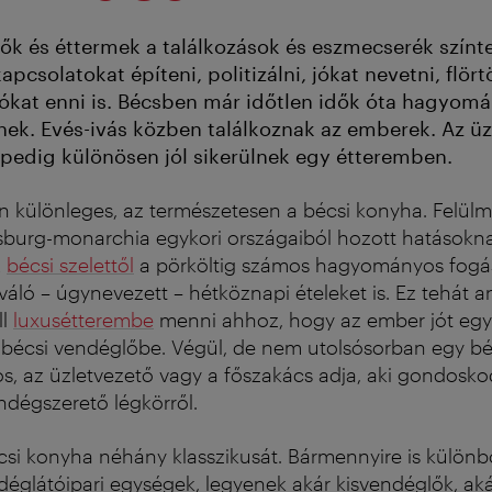
ők és éttermek a találkozások és eszmecserék színte
apcsolatokat építeni, politizálni, jókat nevetni, flört
ókat enni is. Bécsben már időtlen idők óta hagyomá
ek. Evés-ivás közben találkoznak az emberek. Az üz
edig különösen jól sikerülnek egy étteremben.
n különleges, az természetesen a bécsi konyha. Felülm
sburg-monarchia egykori országaiból hozott hatásokn
A
bécsi szelettől
a pörköltig számos hagyományos fogást
váló – úgynevezett – hétköznapi ételeket is. Ez tehát an
ll
luxusétterembe
menni ahhoz, hogy az ember jót egye
 bécsi vendéglőbe. Végül, de nem utolsósorban egy bé
nos, az üzletvezető vagy a főszakács adja, aki gondosko
dégszerető légkörről.
csi konyha néhány klasszikusát. Bármennyire is külön
églátóipari egységek, legyenek akár kisvendéglők, aká