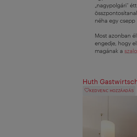
„nagypolgári” é
összpontosítana
néha egy csepp 
Most azonban é
engedje, hogy el
magának a
szal
Huth Gastwirtsch
KEDVENC HOZZÁADÁS