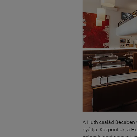
A Huth család Bécsben 
nyújtja. Központjuk, a 
másnak lehet nevezni, cs