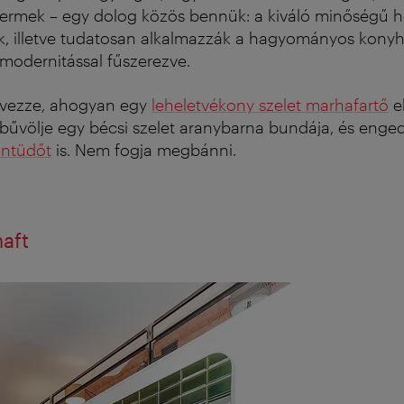
ttermek – egy dolog közös bennük: a kiváló minőségű 
k, illetve tudatosan alkalmazzák a hagyományos konyh
modernitással fűszerezve.
lvezze, ahogyan egy
leheletvékony szelet marhafartő
el
bűvölje egy bécsi szelet aranybarna bundája, és enge
ontüdőt
is. Nem fogja megbánni.
aft