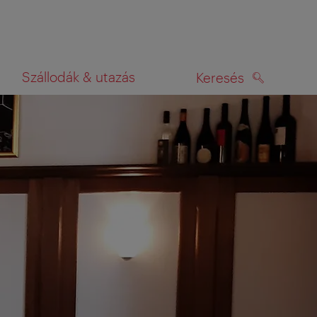
Szállodák & utazás
Keresés
KERESÉS
rképen