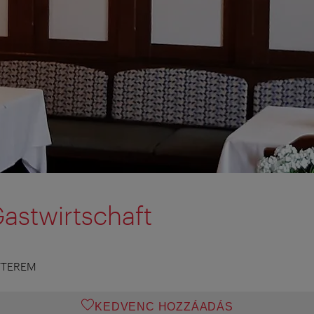
astwirtschaft
TTEREM
KEDVENC HOZZÁADÁS