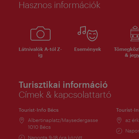
Hasznos információk
Látnivalók A-tól Z-
Események
Tömegköz
ig
& jeg
Turisztikai információ
Címek & kapcsolattartó
Tourist-Info Bécs
Tourist-I
Helyszín:
Albertinaplatz/Maysedergasse
Helysz
az ér
1010 Bécs
Nyitv
Napon
Nyitva
Naponta 9-18 óra között
tartás