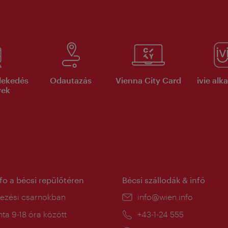
lekedés
Odautazás
Vienna City Card
ivie al
yek
nfo a bécsi repülőtéren
Bécsi szállodák & infó
ín:
kezési csarnokban
E-
info@wien.info
mail:
a
ta 9-18 óra között
Telefon:
+43-1-24 555
: