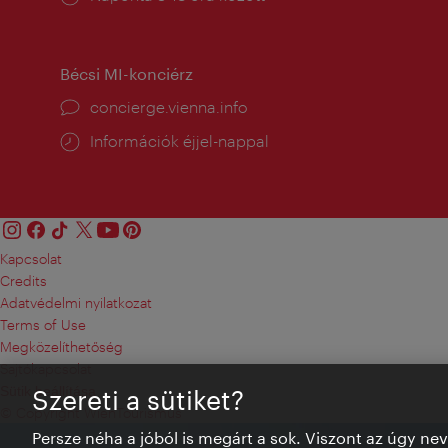
tartás:
Bécsi MI-konciérz
concierge.vienna.info
Információk éjjel-nappal
Kapcsolat
Credits
Adatvédelmi nyilatkozat
Terms of Use
Megközelíthetőség
Sajtókapcsolat
Sütik beállítása
Szereti a sütiket?
© Copyright WienTourismus
Persze néha a jóból is megárt a sok. Viszont az úgy ne