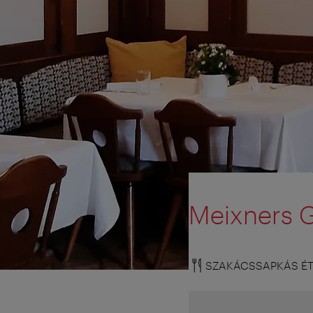
Meixners G
SZAKÁCSSAPKÁS É