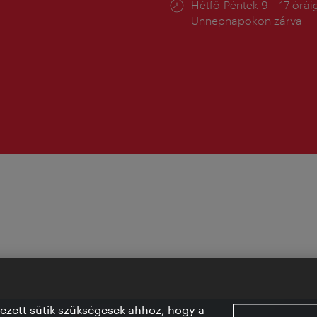
Nyitva
Hétfő-Péntek 9 – 17 órái
tartás:
Ünnepnapokon zárva
vezett sütik szükségesek ahhoz, hogy a