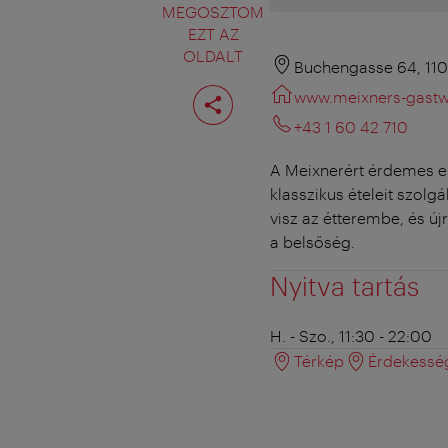
MEGOSZTOM
EZT AZ
OLDALT
Buchengasse 64, 11
Oldal
www.meixners-gastwi
megosztása
+43 1 60 42 710
A Meixnerért érdemes e
klasszikus ételeit szolgá
visz az étterembe, és ú
a belsőség.
Nyitva tartás
H. - Szo., 11:30 - 22:00
Térkép
Érdekessé