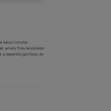
 a bécsi konyha
át, amely friss lendületet
nak a tepertős gombóc és