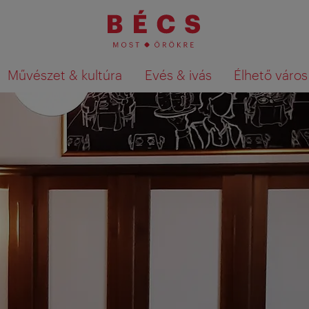
Művészet & kultúra
Evés & ivás
Élhető város
Keresési találatok megjelenítése a té