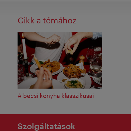
Cikk a témához
A bécsi konyha klasszikusai
Szolgáltatások