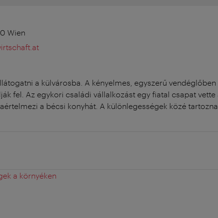
00 Wien
rtschaft.at
llátogatni a külvárosba. A kényelmes, egyszerű vendéglőben
lják fel. Az egykori családi vállalkozást egy fiatal csapat vette 
jraértelmezi a bécsi konyhát. A különlegességek közé tartoz
gek a környéken