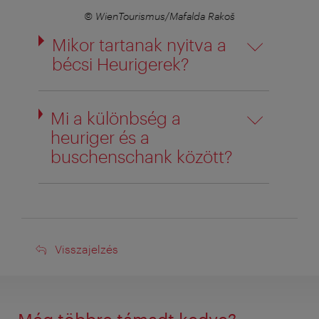
© WienTourismus/Mafalda Rakoš
Mikor tartanak nyitva a
bécsi Heurigerek?
Mi a különbség a
heuriger és a
buschenschank között?
Visszajelzés
Visszajelzés