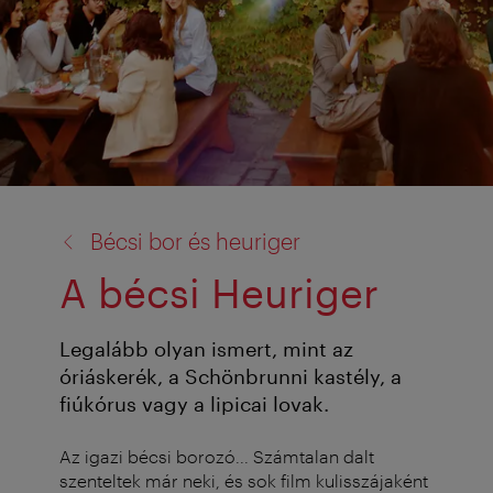
vissza
Bécsi bor és heuriger
a:
A bécsi Heuriger
Legalább olyan ismert, mint az
óriáskerék, a Schönbrunni kastély, a
fiúkórus vagy a lipicai lovak.
Az igazi bécsi borozó... Számtalan dalt
szenteltek már neki, és sok film kulisszájaként