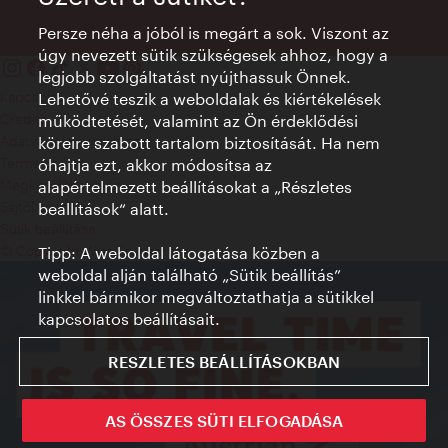
Persze néha a jóból is megárt a sok. Viszont az
úgy nevezett sütik szükségesek ahhoz, hogy a
legjobb szolgáltatást nyújthassuk Önnek.
Kapcsolat
Lehetővé teszik a weboldalak és kiértékelések
Credits
működtetését, valamint az Ön érdeklődési
Adatvédelmi nyilatkozat
köreire szabott tartalom biztosítását. Ha nem
Terms of Use
óhajtja ezt, akkor módosítsa az
Megközelíthetőség
alapértelmezett beállításokat a „Részletes
Sajtókapcsolat
beállítások“ alatt.
Sütik beállítása
© Copyright WienTourismus
Tipp: A weboldal látogatása közben a
weboldal alján található „Sütik beállítás”
linkkel bármikor megváltoztathatja a sütikkel
kapcsolatos beállításait.
RESZLETES BEÁLLÍTÁSOKBAN
AS ÖSSZES SÜTI ELFOGADÁSA