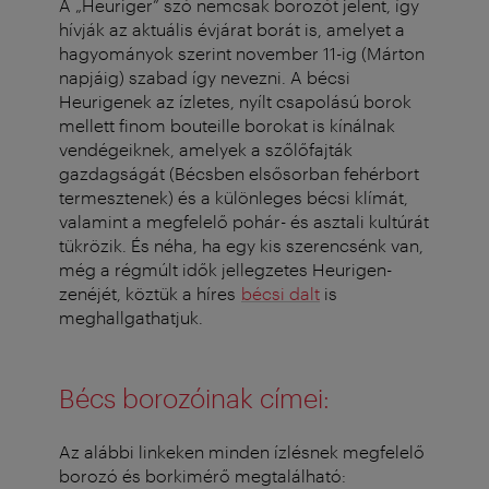
A „Heuriger” szó nemcsak borozót jelent, így
hívják az aktuális évjárat borát is, amelyet a
hagyományok szerint november 11-ig (Márton
napjáig) szabad így nevezni.
A bécsi
Heurigenek az ízletes, nyílt csapolású borok
mellett finom bouteille borokat is kínálnak
vendégeiknek, amelyek a szőlőfajták
gazdagságát (Bécsben elsősorban fehérbort
termesztenek) és a különleges bécsi klímát,
valamint a megfelelő pohár- és asztali kultúrát
tükrözik. És néha, ha egy kis szerencsénk van,
még a régmúlt idők jellegzetes Heurigen-
zenéjét, köztük a híres
bécsi dalt
is
meghallgathatjuk.
Bécs borozóinak címei:
Az alábbi linkeken minden ízlésnek megfelelő
borozó és borkimérő megtalálható: