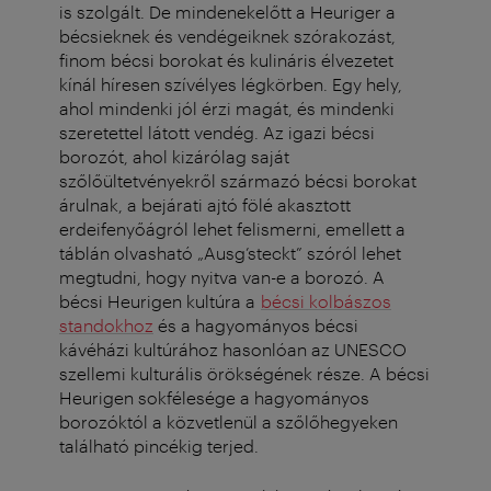
is szolgált. De mindenekelőtt a Heuriger a
bécsieknek és vendégeiknek szórakozást,
finom bécsi borokat és kulináris élvezetet
kínál híresen szívélyes légkörben. Egy hely,
ahol mindenki jól érzi magát, és mindenki
szeretettel látott vendég.
Az igazi bécsi
borozót, ahol kizárólag saját
szőlőültetvényekről származó bécsi borokat
árulnak, a bejárati ajtó fölé akasztott
erdeifenyőágról lehet felismerni, emellett a
táblán olvasható „Ausg’steckt” szóról lehet
megtudni, hogy nyitva van-e a borozó.
A
bécsi Heurigen kultúra a
bécsi kolbászos
standokhoz
és a hagyományos bécsi
kávéházi kultúrához hasonlóan az UNESCO
szellemi kulturális örökségének része. A bécsi
Heurigen sokfélesége a hagyományos
borozóktól a közvetlenül a szőlőhegyeken
található pincékig terjed.