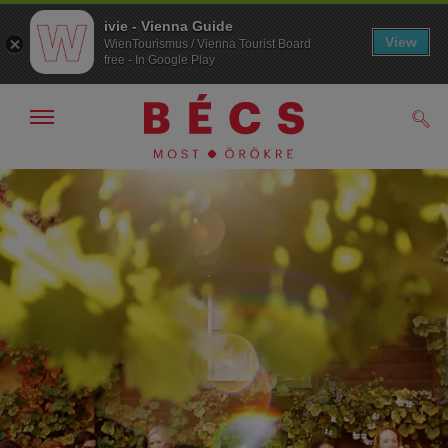
ivie - Vienna Guide
View
WienTourismus / Vienna Tourist Board
free - In Google Play
Navigáció
Kere
kijelzése
/
elrejtése
A
A
navigációhoz
tartalomhoz