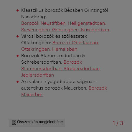
Klasszikus borozók Bécsben Grinzingtől
Nussdorfig:
Borozók Neustiftben, Heiligenstadtban,
Sieveringben, Grinzingben, Nussdorfban
Városi borozók és szőlészetek
Ottakringben:
Borozók Oberlaaban,
Ottakringben, Hernalsban
Borozók Stammersdorfban &
Schrebersdorfban:
Borozók
Stammersdorfban, Strebersdorfban,
Jedlersdorfban
Aki valami nyugodtabbra vágyna -
autentikus borozók Mauerben:
Borozók
Mauerben
/
Összes kép megjelenítése
1
/
3