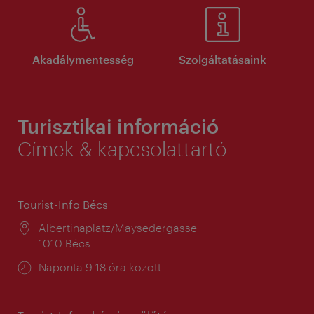
Akadálymentesség
Szolgáltatásaink
Turisztikai információ
Címek & kapcsolattartó
Tourist-Info Bécs
Helyszín:
Albertinaplatz/Maysedergasse
1010 Bécs
Nyitva
Naponta 9-18 óra között
tartás: