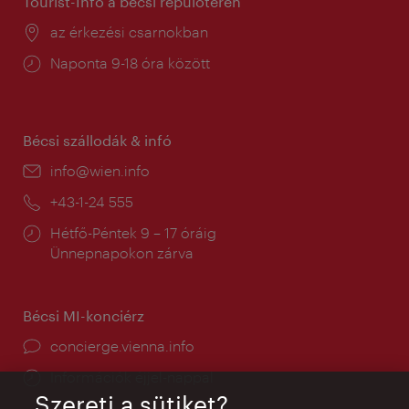
Tourist-Info a bécsi repülőtéren
Helyszín:
az érkezési csarnokban
Nyitva
Naponta 9-18 óra között
tartás:
Bécsi szállodák & infó
E-
info@wien.info
mail:
Telefon:
+43-1-24 555
Nyitva
Hétfő-Péntek 9 – 17 óráig
tartás:
Ünnepnapokon zárva
Bécsi MI-konciérz
concierge.vienna.info
Információk éjjel-nappal
Szereti a sütiket?