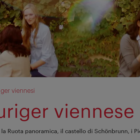
iger viennesi
uriger viennese
a Ruota panoramica, il castello di Schönbrunn, i Pic