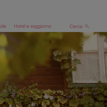
bile
Hotel e soggiorno
Cerca
CERCA
lla mappa