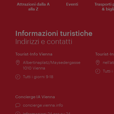
Attrazioni dalla A
Eventi
Trasporti 
alla Z
& bigli
Informazioni turistiche
Indirizzi e contatti
Tourist-Info Vienna
Tourist-I
Posizione:
Albertinaplatz/Maysedergasse
Posiz
nell’at
1010 Vienna
Orari
Tutti i
Orari
Tutti i giorni 9-18
di
di
apert
apertura:
Concierge IA Vienna
Ort:
concierge.vienna.info
Öffnungszeiten:
Informazioni 24 ore su 24