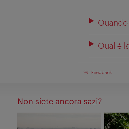
Quando s
Qual è l
Feedback
Feedback
Non siete ancora sazi?