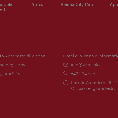
pubblici
Arrivo
Vienna City Card
App 
etti
nfo Aeroporto di Vienna
Hotel di Vienna e informazi
ione:
rio degli arrivi
Email:
info@wien.info
 giorni 9-18
Telefono:
+43-1-24 555
Orari
Lunedì-Venerdì ore 9–17
ura:
di
Chiuso nei giorni festivi
apertura: