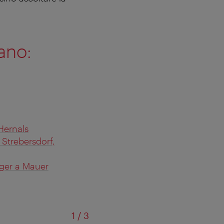
ano:
Hernals
Strebersdorf,
ger a Mauer
di
1
/
3