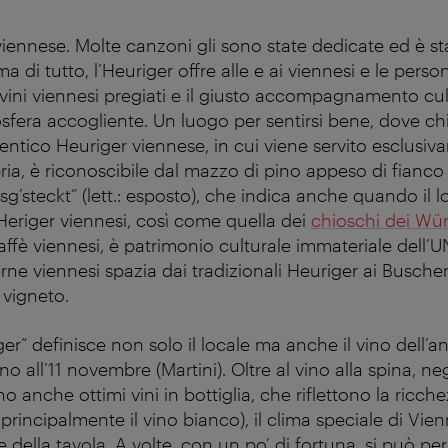
viennese. Molte canzoni gli sono state dedicate ed è st
ima di tutto, l’Heuriger offre alle e ai viennesi e le per
 vini viennesi pregiati e il giusto accompagnamento cul
sfera accogliente. Un luogo per sentirsi bene, dove ch
tentico Heuriger viennese, in cui viene servito esclusiv
ia, è riconoscibile dal mazzo di pino appeso di fianco 
usg’steckt” (lett.: esposto), che indica anche quando il l
 Heriger viennesi, così come quella dei
chioschi dei Wür
caffè viennesi, è patrimonio culturale immateriale dell
verne viennesi spazia dai tradizionali Heuriger ai Busch
 vigneto.
er“ definisce non solo il locale ma anche il vino dell’a
fino all’11 novembre (Martini).
Oltre al vino alla spina, ne
o anche ottimi vini in bottiglia, che riflettono la ricche
 principalmente il vino bianco), il clima speciale di Vienn
e della tavola. A volte, con un po’ di fortuna, si può per