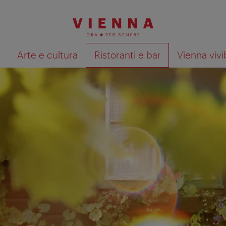
à
Arte e cultura
Ristoranti e bar
Vienna vivi
Mostra i risultati della ricerca su