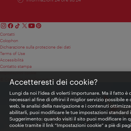
Contatti
Colophon
Dichiarazione sulla protezione dei dati
Terms of Use
Accessibilità
Contatto stampa
Impostazioni cookie
© Copyright WienTourismus
Accetteresti dei cookie?
Lungi da noi l’idea di volerti importunare. Ma il fatto è
necessari al fine di offrirvi il miglior servizio possibile
web, le analisi della navigazione e i contenuti ottimizzat
abilitarli, puoi modificare le tue impostazioni standard
Suggerimento: quando visiti il sito puoi modificare in
cookie tramite il link “Impostazioni cookie” a piè di pagin