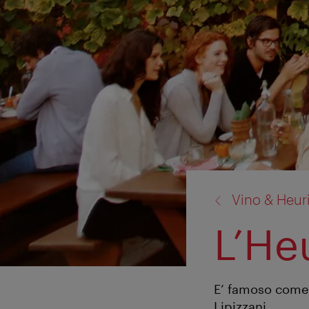
torna
Vino & Heur
a:
L’He
E’ famoso come l
Lipizzani.