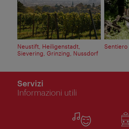
Neustift, Heiligenstadt,
Sentiero 
Sievering, Grinzing, Nussdorf
Servizi
Informazioni utili