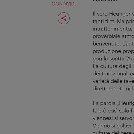
CONDIVIDI
Il vero Heuriger 
Condividi
pagina
tanti film. Ma pr
intrattenimento,
proverbiale atmo
benvenuto.
L’au
produzione propr
con la scritta “A
La cultura degli
dei tradizionali 
varietà delle ta
direttamente nel
La parola „Heurig
tale è così solo 
viennesi si servon
Vienna si coltiva
culture del bere 