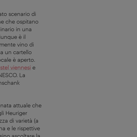
ato scenario di
sone che ospitano
inario in una
iunque è il
amente vino di
a un cartello
ocale è aperto.
stel viennesi
e
’UNESCO. La
enschank
nnata attuale che
gli Heuriger
zza di varietà (a
a e le rispettive
sino ascoltare la