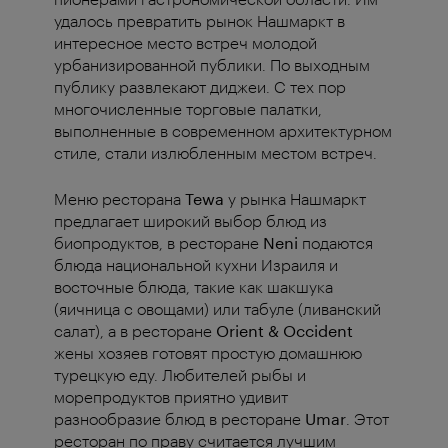
удалось превратить рынок Нашмаркт в
интересное место встреч молодой
урбанизированной публики. По выходным
публику развлекают диджеи. С тех пор
многочисленные торговые палатки,
выполненные в современном архитектурном
стиле, стали излюбленным местом встреч.
Меню ресторана
Tewa
у рынка Нашмаркт
предлагает широкий выбор блюд из
биопродуктов, в ресторане
Neni
подаются
блюда национальной кухни Израиля и
восточные блюда, такие как шакшука
(яичница с овощами) или табуле (ливанский
салат), а в ресторане
Orient & Occident
жены хозяев готовят простую домашнюю
турецкую еду. Любителей рыбы и
морепродуктов приятно удивит
разнообразие блюд в ресторане
Umar
. Этот
ресторан по праву считается лучшим