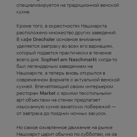
специализируется на традиционной венской
кухне.
Кроме того, в окрестностях Нашмаркта
расположено множество других заведений.
В кафе
Drechsler
основное внимание
уделяется завтраку во всех его вариациях,
который подается практически в течение
всего дня.
Sopherl am Naschmarkt
когда-то
был легендарным заведением на
Нашмаркте, а теперь вновь открылся в
современном формате с актуальной венской
кухней. Впечатляющий своим интерьером
ресторан
Market
с яркими текстильными
арт-объектами на стенах предлагает
изысканную кухню азиатских побережий —
от завтрака до поздних ночных закусок.
Но самое оживленное движение на рынке
Нашмаркт царит обычно по субботам, из-за