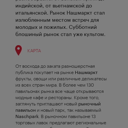
индийской, от вьетнамской до
итальянской. Рынок Нашмаркт стал
излюбленным местом встреч для
молодых и пожилых. Субботний
блошиный рынок стал уже культом.
КАРТА
От восхода до заката разношерстная
публика покупает на рынке
Нашмаркт
фрукты, овощи или различные деликатесы
из всех стран мира. В более чем 130
павильонах рынка все чаще открываются
модные кафе и рестораны.
Кроме того,
заглянуть приглашают новый
рыночный
павильон
и новый парк, так называемый
Naschpark
. В рыночном павильоне 13
торговых лавок предлагают региональные