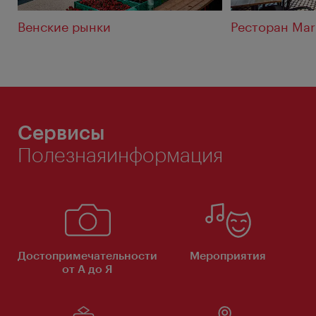
Венские рынки
Ресторан Mar
Сервисы
Полезнаяинформация
Достопримечательности
Мероприятия
от А до Я