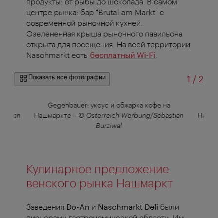
продукты: от рыбы до шоколада. В самом
центре рынка: бар "Brutal am Markt" с
современной рыночной кухней.
Озелененная крыша рыночного павильона
открыта для посещения. На всей территории
Naschmarkt есть
бесплатный Wi-Fi
.
из
Показать все фотографии
1
/
2
l на
Gegenbauer: уксус и обжарка кофе на
Дел
astian
Нашмаркте
–
© Österreich Werbung/Sebastian
Нашм
Burziwal
Кулинарное предложение
венского рынка Нашмаркт
Заведения
Do-An
и
Naschmarkt Deli
были
пионерами гастрономической области. Им