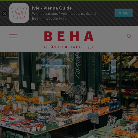
ivie - Vienna Guide
View
WienTourismus / Vienna Tourist Board
free - In Google Play
Показать/
Поис
скрыть
панель
навигации
К
К
навигации
содержанию