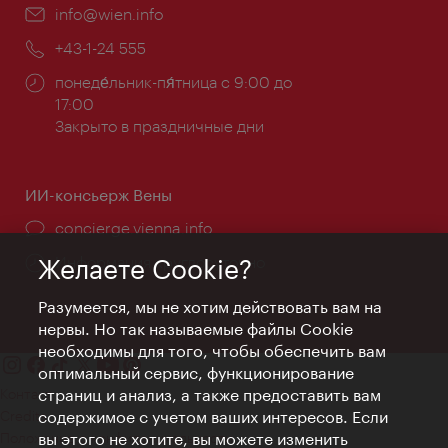
Эл.
info@wien.info
почта:
Телефон:
+43-1-24 555
Часы
понеде́льник-пя́тница с 9:00 до
работы:
17:00
Закрыто в праздничные дни
ИИ-консьерж Вены
concierge.vienna.info
Информация круглосуточно
Желаете Cookie?
Разумеется, мы не хотим действовать вам на
нервы. Но так называемые файлы Cookie
необходимы для того, чтобы обеспечить вам
оптимальный сервис, функционирование
Контакт
страниц и анализ, а также предоставить вам
Credits
содержимое с учетом ваших интересов. Если
Положение о конфиденциальности
вы этого не хотите, вы можете изменить