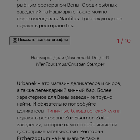
рыбным рестораном Вены.
Среди рыбных
заведений на Нашмаркте также можно
порекомендовать
Nautilus
.
Греческую кухню
подают в
ресторане Iris.
из
Показать все фотографии
1
/
10
Нашмаркт Дели (Naschmarkt Deli)
–
©
D
WienTourismus/Christian Stemper
Urbanek
– это магазин деликатесов и сыров,
а также легендарный винный бар. Более
характерное для Вены заведение трудно
найти. И обязательно попробуйте
деликатесы!
Типичные блюда венской кухни
подают в ресторане
Zur Eisernen Zeit
–
заведении, которое само по себе является
достопримечательностью.
Ресторан
Erzherzogtum
на Нашмаркте также