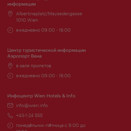
информации
Расположение:
Albertinaplatz/Maysedergasse
1010 Wien
Часы
ежедневно 09:00 - 18:00
работы:
Центр туристической информации
Аэропорт Вена
Расположение:
в зале прилетов
Часы
ежедневно 09:00 - 18:00
работы:
Инфоцентр Wien Hotels & Info
Эл.
info@wien.info
почта:
Телефон:
+43-1-24 555
Часы
понеде́льник-пя́тница с 9:00 до