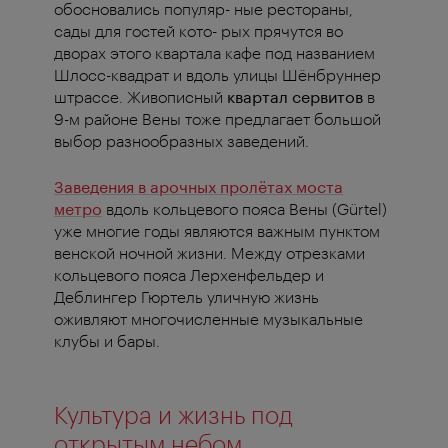
обосновались популяр- ные рестораны,
сады для гостей кото- рых прячутся во
дворах этого квартала кафе под названием
Шлосс-квадрат и вдоль улицы Шёнбруннер
штрассе. Живописный
квартал сервитов
в
9-м районе Вены тоже предлагает большой
выбор разнообразных заведений.
Заведения в арочных пролётах моста
метро
вдоль кольцевого пояса Вены (Gürtel)
уже многие годы являются важным пунктом
венской ночной жизни. Между отрезками
кольцевого пояса Лерхенфельдер и
Деблингер Гюртель уличную жизнь
оживляют многочисленные музыкальные
клубы и бары.
Культура и жизнь под
открытым небом