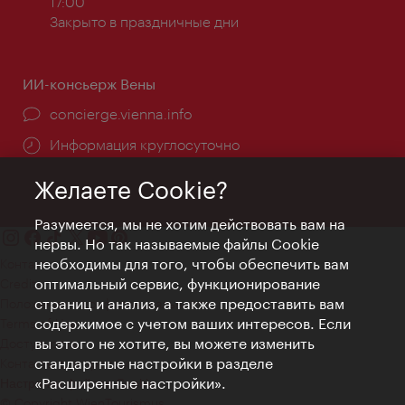
работы:
17:00
Закрыто в праздничные дни
ИИ-консьерж Вены
concierge.vienna.info
Информация круглосуточно
Желаете Cookie?
Разумеется, мы не хотим действовать вам на
нервы. Но так называемые файлы Cookie
необходимы для того, чтобы обеспечить вам
Контакт
оптимальный сервис, функционирование
Credits
страниц и анализ, а также предоставить вам
Положение о конфиденциальности
содержимое с учетом ваших интересов. Если
Terms of Use
вы этого не хотите, вы можете изменить
Доступность
стандартные настройки в разделе
Контакты для прессы
«Расширенные настройки».
Настройки файлов Cookie
© Copyright WienTourismus