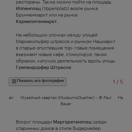
рестораны. Также можно пойти на площадь
Иппенплац
(Yppenplatz) возле рынка
Брунненмаркт или на рынок
Кармелитенмаркт
.
На небольших улочках между улицей
Мариахильфер штрассе и рынком Нашмаркт
в старые опустевшие тор- говые помещения
въезжают новые кафе, стимулируя, таким
образом, кипучую деятельность вдоль улицы
Гумпендорфер Штрассе
.
из
Показать все фотографии
1
/
5
ristian
Музейный квартал (MuseumsQuartier)
–
© Paul
Нашма
Bauer
Вокруг площади
Маргаретенплац
среди
старинных домов в стиле бидермейер