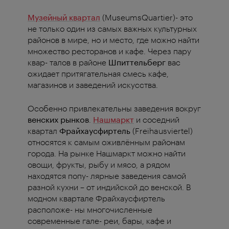
Музейный квартал
(MuseumsQuartier)- это
не только один из самых важных культурных
районов в мире, но и место, где можно найти
множество ресторанов и кафе. Через пару
квар- талов в районе
Шпиттельберг
вас
ожидает притягательная смесь кафе,
магазинов и заведений искусства.
Особенно привлекательны заведения вокруг
венских рынков
.
Нашмаркт
и соседний
квартал
Фрайхаусфиртель
(Freihausviertel)
относятся к самым оживлённым районам
города. На рынке Нашмаркт можно найти
овощи, фрукты, рыбу и мясо, а рядом
находятся попу- лярные заведения самой
разной кухни – от индийской до венской. В
модном квартале Фрайхаусфиртель
расположе- ны многочисленные
современные гале- реи, бары, кафе и