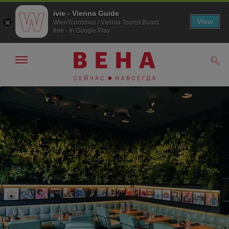
ivie - Vienna Guide
View
WienTourismus / Vienna Tourist Board
free - In Google Play
Показать/
Поис
скрыть
панель
навигации
К
К
навигации
содержанию