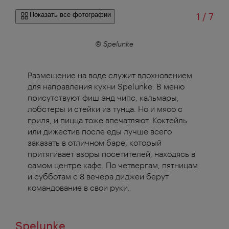
из
Показать все фотографии
1
/
7
© Spelunke
Размещение на воде служит вдохновением
для направления кухни Spelunke. В меню
присутствуют фиш энд чипс, кальмары,
лобстеры и стейки из тунца. Но и мясо с
гриля, и пицца тоже впечатляют.
Коктейль
или дижестив после еды лучше всего
заказать в отличном баре, который
притягивает взоры посетителей, находясь в
самом центре кафе.
По четвергам, пятницам
и субботам с 8 вечера диджеи берут
командование в свои руки.
Spelunke