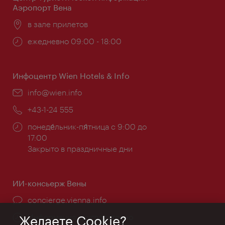
Аэропорт Вена
Расположение:
в зале прилетов
Часы
ежедневно 09:00 - 18:00
работы:
Инфоцентр Wien Hotels & Info
Эл.
info@wien.info
почта:
Телефон:
+43-1-24 555
Часы
понеде́льник-пя́тница с 9:00 до
работы:
17:00
Закрыто в праздничные дни
ИИ-консьерж Вены
concierge.vienna.info
Информация круглосуточно
Желаете Cookie?