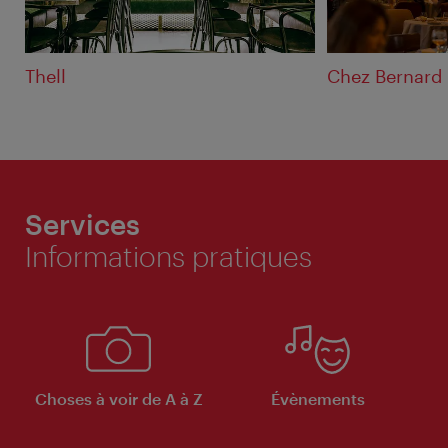
Thell
Chez Bernard
Services
Informations pratiques
Choses à voir de A à Z
Évènements