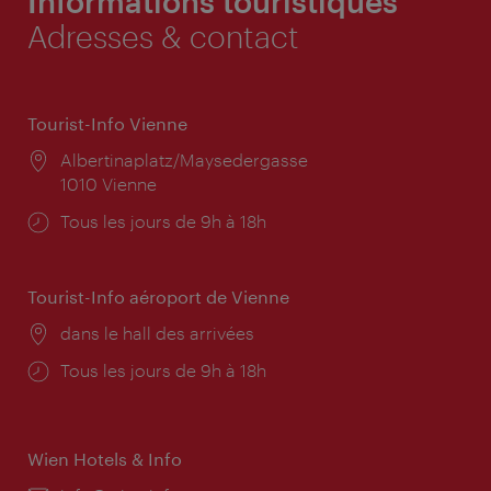
Informations touristiques
Adresses & contact
Tourist-Info Vienne
Lieu:
Albertinaplatz/Maysedergasse
1010 Vienne
Horaires
Tous les jours de 9h à 18h
d'ouverture:
Tourist-Info aéroport de Vienne
Lieu:
dans le hall des arrivées
Horaires
Tous les jours de 9h à 18h
d'ouverture:
Wien Hotels & Info