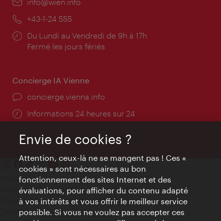
E-
info@wien.info
mail:
Téléphone:
+43-1-24 555
Horaires
Du Lundi au Vendredi de 9h à 17h
d'ouverture:
Fermé les jours fériés
Concierge IA Vienne
Ort:
concierge.vienna.info
Öffnungszeiten:
Informations 24 heures sur 24
Envie de cookies ?
Attention, ceux-là ne se mangent pas ! Ces «
cookies » sont nécessaires au bon
Contact
fonctionnement des sites Internet et des
Mentions obligatoires
évaluations, pour afficher du contenu adapté
Charte sur le respect de la vie privée
à vos intérêts et vous offrir le meilleur service
Terms of Use
possible. Si vous ne voulez pas accepter ces