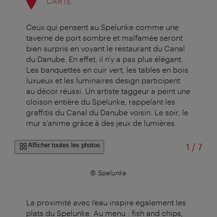
CARTE
Ceux qui pensent au Spelunke comme une
taverne de port sombre et malfamée seront
bien surpris en voyant le restaurant du Canal
du Danube. En effet, il n'y a pas plus élégant.
Les banquettes en cuir vert, les tables en bois
luxueux et les luminaires design participent
au décor réussi. Un artiste taggeur a peint une
cloison entière du Spelunke, rappelant les
graffitis du Canal du Danube voisin. Le soir, le
mur s'anime grâce à des jeux de lumières.
sur
Afficher toutes les photos
1
/
7
© Spelunke
La proximité avec l’eau inspire également les
plats du Spelunke. Au menu : fish and chips,