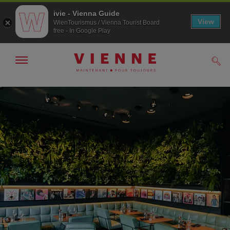
ivie - Vienna Guide
View
WienTourismus / Vienna Tourist Board
free - In Google Play
Afficher
Rech
/
masquer
la
Navigation
Contenu
navigation