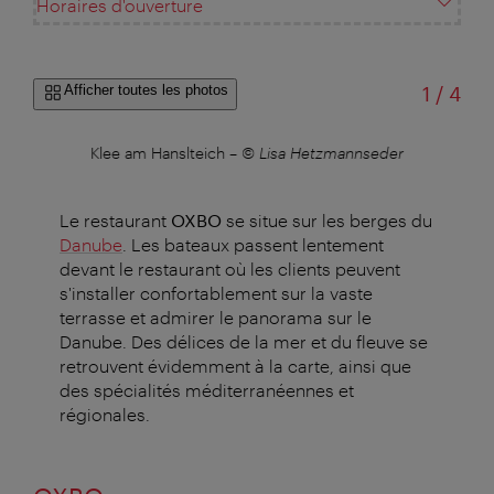
Horaires d'ouverture
sur
Afficher toutes les photos
1
/
4
eich
Klee am Hanslteich
–
© Lisa Hetzmannseder
Klee
Le restaurant
OXBO
se situe sur les berges du
Danube
. Les bateaux passent lentement
devant le restaurant où les clients peuvent
s'installer confortablement sur la vaste
terrasse et admirer le panorama sur le
Danube. Des délices de la mer et du fleuve se
retrouvent évidemment à la carte, ainsi que
des spécialités méditerranéennes et
régionales.