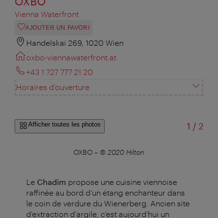
OXBO
Vienna Waterfront
AJOUTER UN FAVORI
Handelskai 269, 1020 Wien
oxbo-viennawaterfront.at
+43 1 727 777 21 20
Horaires d'ouverture
sur
Afficher toutes les photos
1
/
2
OXBO
–
© 2020 Hilton
Le
Chadim
propose une cuisine viennoise
raffinée au bord d'un étang enchanteur dans
le coin de verdure du Wienerberg. Ancien site
d'extraction d'argile, c'est aujourd'hui un