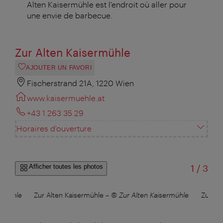
Alten Kaisermühle est l'endroit où aller pour
une envie de barbecue.
Zur Alten Kaisermühle
AJOUTER UN FAVORI
Fischerstrand 21A, 1220 Wien
www.kaisermuehle.at
+43 1 263 35 29
Horaires d'ouverture
sur
Afficher toutes les photos
1
/
3
ermühle
Zur Alten Kaisermühle
–
© Zur Alten Kaisermühle
Zur Al