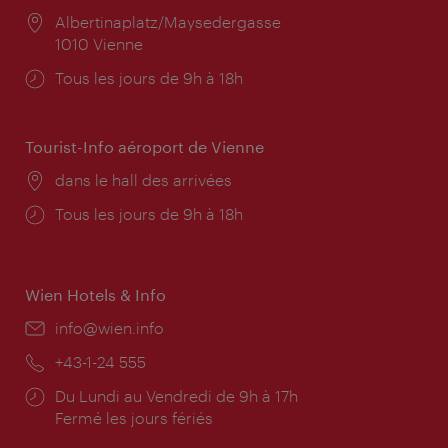
Lieu:
Albertinaplatz/Maysedergasse
1010 Vienne
Horaires
Tous les jours de 9h à 18h
d'ouverture:
Tourist-Info aéroport de Vienne
Lieu:
dans le hall des arrivées
Horaires
Tous les jours de 9h à 18h
d'ouverture:
Wien Hotels & Info
E-
info@wien.info
mail:
Téléphone:
+43-1-24 555
Horaires
Du Lundi au Vendredi de 9h à 17h
d'ouverture:
Fermé les jours fériés