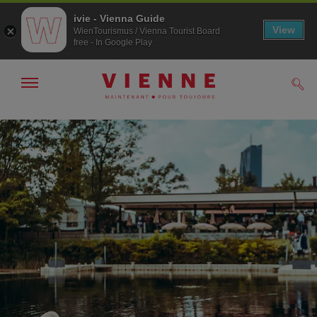
ivie - Vienna Guide
View
WienTourismus / Vienna Tourist Board
free - In Google Play
Afficher
Rech
/
masquer
la
Navigation
Contenu
navigation