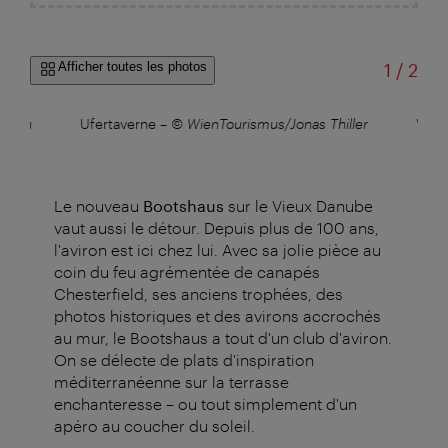
sur
Afficher toutes les photos
1
/
2
stian
Ufertaverne
–
© WienTourismus/Jonas Thiller
Vieu
Le nouveau
Bootshaus
sur le Vieux Danube
vaut aussi le détour. Depuis plus de 100 ans,
l'aviron est ici chez lui. Avec sa jolie pièce au
coin du feu agrémentée de canapés
Chesterfield, ses anciens trophées, des
photos historiques et des avirons accrochés
au mur, le Bootshaus a tout d'un club d'aviron.
On se délecte de plats d'inspiration
méditerranéenne sur la terrasse
enchanteresse – ou tout simplement d'un
apéro au coucher du soleil.