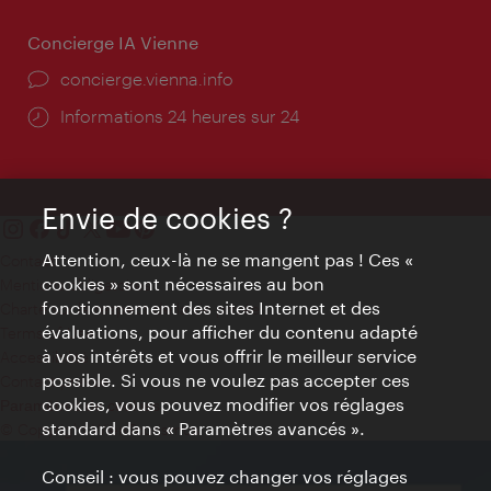
Concierge IA Vienne
Ort:
concierge.vienna.info
Öffnungszeiten:
Informations 24 heures sur 24
Envie de cookies ?
Attention, ceux-là ne se mangent pas ! Ces «
Contact
cookies » sont nécessaires au bon
Mentions obligatoires
fonctionnement des sites Internet et des
Charte sur le respect de la vie privée
évaluations, pour afficher du contenu adapté
Terms of Use
à vos intérêts et vous offrir le meilleur service
Accessibilité
possible. Si vous ne voulez pas accepter ces
Contact presse
cookies, vous pouvez modifier vos réglages
Paramètres de cookies
standard dans « Paramètres avancés ».
© Copyright WienTourismus
Conseil : vous pouvez changer vos réglages