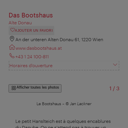
Das Bootshaus
Alte Donau
AJOUTER UN FAVORI
An der unteren Alten Donau 61, 1220 Wien
www.dasbootshaus.at
+43 1 24 100-811
Horaires d'ouverture
sur
Afficher toutes les photos
1
/
3
Le Bootshaus
–
© Jan Lackner
Le petit Hanslteich est à quelques encablures
du Danube. On ne s'attend pas à trouver un