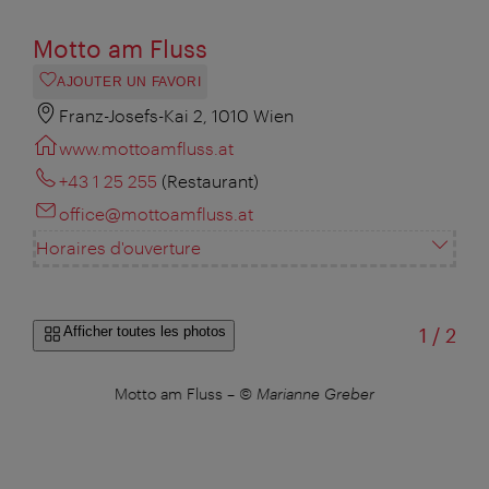
Motto am Fluss
AJOUTER UN FAVORI
Franz-Josefs-Kai 2, 1010 Wien
www.mottoamfluss.at
+43 1 25 255
(Restaurant)
office@mottoamfluss.at
Horaires d'ouverture
sur
Afficher toutes les photos
1
/
2
s
Motto am Fluss
–
© Marianne Greber