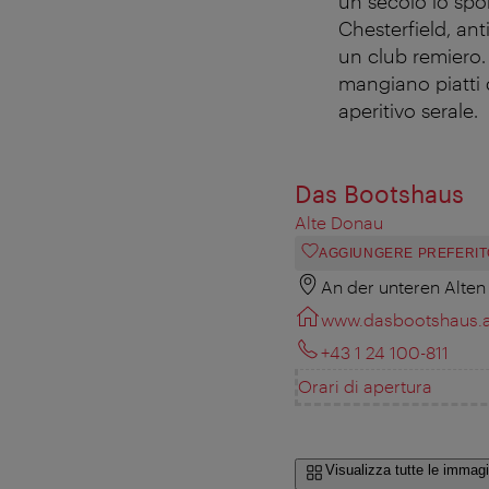
un secolo lo spo
Chesterfield, ant
un club remiero. 
mangiano piatti 
aperitivo serale.
Das Bootshaus
Alte Donau
AGGIUNGERE PREFERIT
An der unteren Alten
www.dasbootshaus.a
+43 1 24 100-811
Orari di apertura
Visualizza tutte le immagi