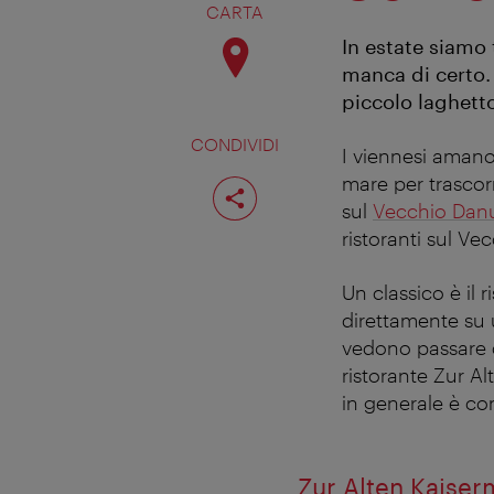
CARTA
In estate siamo 
manca di certo. 
piccolo laghetto
CONDIVIDI
I viennesi amano 
Condividi
mare per trascorr
pagina
sul
Vecchio Dan
ristoranti sul V
Un classico è il 
direttamente su 
vedono passare c
ristorante Zur A
in generale è cons
Zur Alten Kaiser