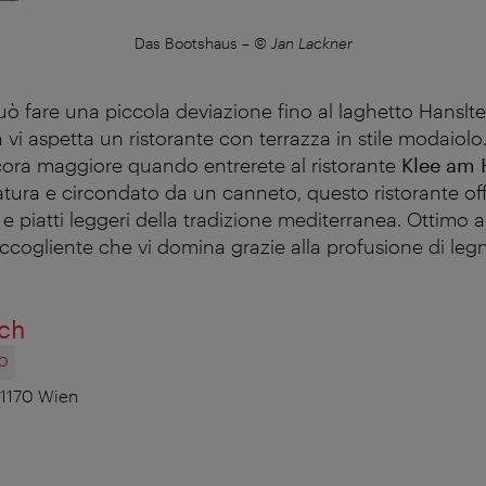
Das Bootshaus
–
© Jan Lackner
uò fare una piccola deviazione fino al laghetto Hanslt
vi aspetta un ristorante con terrazza in stile modaiolo
ora maggiore quando entrerete al ristorante
Klee am 
tura e circondato da un canneto, questo ristorante offr
 e piatti leggeri della tradizione mediterranea. Ottimo
accogliente che vi domina grazie alla profusione di leg
ich
O
1170 Wien