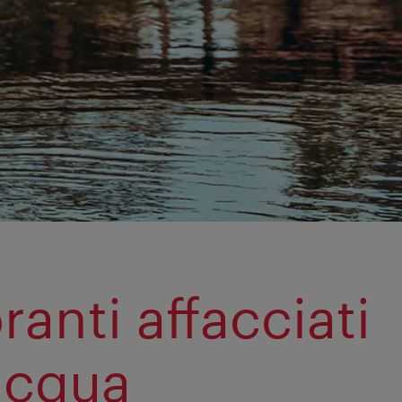
ranti affacciati
’acqua