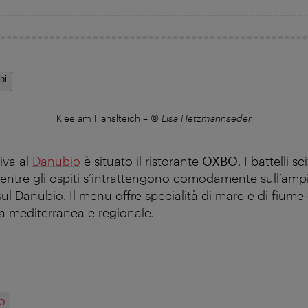
ni
Klee am Hanslteich
–
© Lisa Hetzmannseder
iva al
Danubio
è situato il ristorante
OXBO
. I battelli s
mentre gli ospiti s’intrattengono comodamente sull’ampi
ul Danubio. Il menu offre specialità di mare e di fiume
na mediterranea e regionale.
O