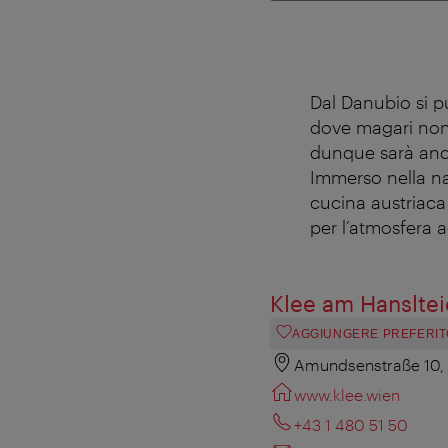
Dal Danubio si p
dove magari non 
dunque sarà anc
Immerso nella na
cucina austriaca
per l’atmosfera 
Klee am Hanslte
AGGIUNGERE PREFERIT
Amundsenstraße 10, 
www.klee.wien
+43 1 480 51 50