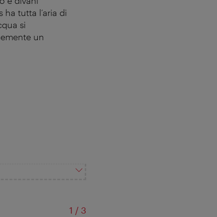
o e divani
ha tutta l’aria di
cqua si
icemente un
di
1
/
3