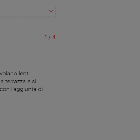
di
1
/
4
civolano lenti
a terrazza e si
 con l’aggiunta di