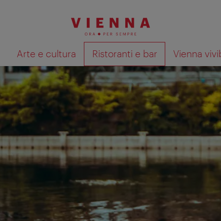
à
Arte e cultura
Ristoranti e bar
Vienna vivi
Mostra i risultati della ricerca su