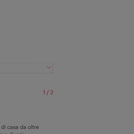
di
1
/
2
Vecch
di casa da oltre