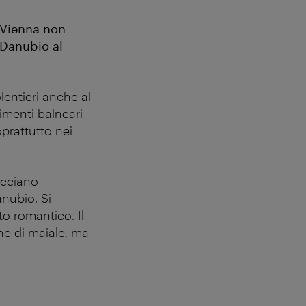
a Vienna non
 Danubio al
lentieri anche al
limenti balneari
prattutto nei
facciano
nubio. Si
to romantico. Il
ne di maiale, ma