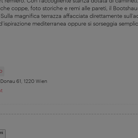
rt remiero. Con l’accogliente stanza dotata di caminett
iche coppe, foto storiche e remi alle pareti, il Bootshaus 
Sulla magnifica terrazza affacciata direttamente sull’a
d’ispirazione mediterranea oppure si sorseggia sempl
O
 Donau 61, 1220 Wien
t
ni