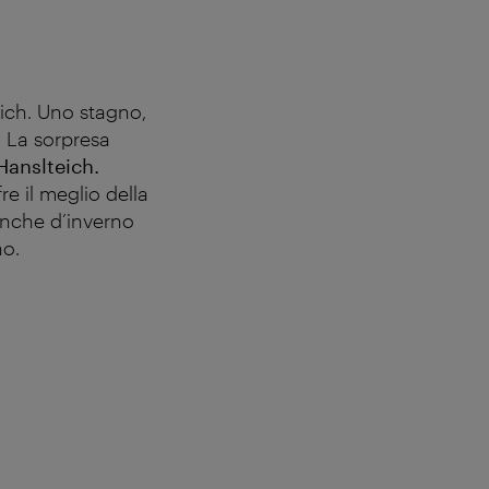
eich. Uno stagno,
. La sorpresa
Hanslteich.
e il meglio della
 anche d’inverno
no.