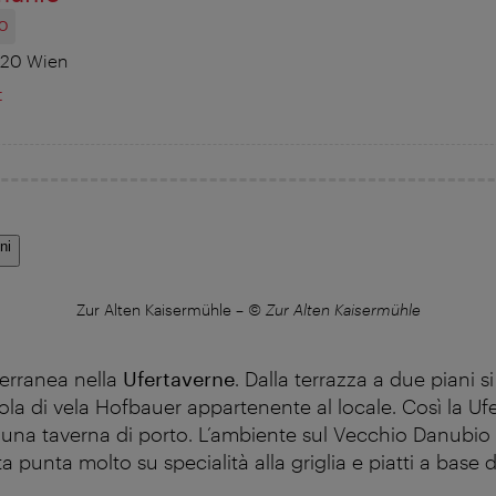
O
220 Wien
t
ni
Zur Alten Kaisermühle
–
© Zur Alten Kaisermühle
erranea nella
Ufertaverne
. Dalla terrazza a due piani s
ola di vela Hofbauer appartenente al locale. Così la Uf
i una taverna di porto. L’ambiente sul Vecchio Danubio 
ta punta molto su specialità alla griglia e piatti a base 