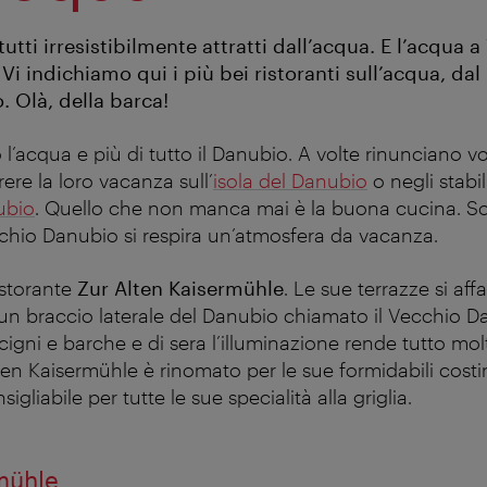
tutti irresistibilmente attratti dall’acqua. E l’acqua 
Vi indichiamo qui i più bei ristoranti sull’acqua, dal
. Olà, della barca!
l’acqua e più di tutto il Danubio. A volte rinunciano vo
ere la loro vacanza sull’
isola del Danubio
o negli stabi
ubio
. Quello che non manca mai è la buona cucina. So
ecchio Danubio si respira un’atmosfera da vacanza.
ristorante
Zur Alten Kaisermühle
. Le sue terrazze si af
un braccio laterale del Danubio chiamato il Vecchio Da
igni e barche e di sera l’illuminazione rende tutto mol
lten Kaisermühle è rinomato per le sue formidabili costi
igliabile per tutte le sue specialità alla griglia.
mühle