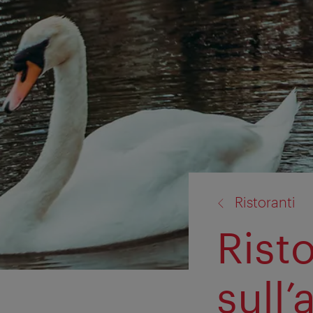
torna
Ristoranti
a:
Risto
sull