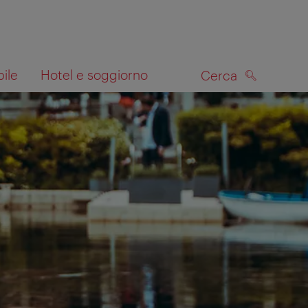
bile
Hotel e soggiorno
Cerca
CERCA
lla mappa