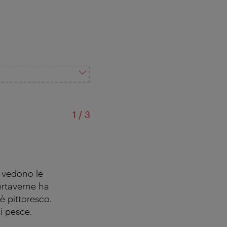
di
1
/
3
Z
i vedono le
ertaverne ha
è pittoresco.
di pesce.