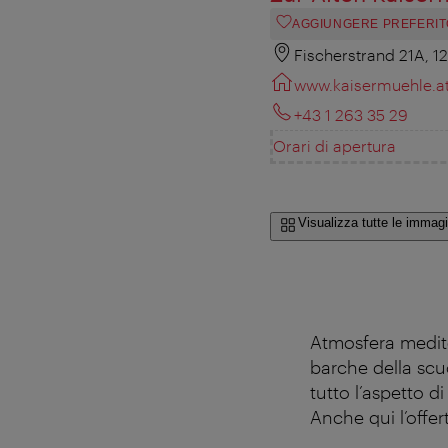
AGGIUNGERE PREFERIT
Fischerstrand 21A, 1
www.kaisermuehle.a
+43 1 263 35 29
Orari di apertura
Visualizza tutte le immagi
Atmosfera medit
barche della scu
tutto l’aspetto d
Anche qui l’offer