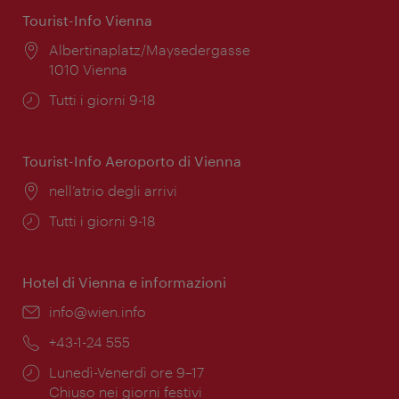
Tourist-Info Vienna
Posizione:
Albertinaplatz/Maysedergasse
1010 Vienna
Orari
Tutti i giorni 9-18
di
apertura:
Tourist-Info Aeroporto di Vienna
Posizione:
nell’atrio degli arrivi
Orari
Tutti i giorni 9-18
di
apertura:
Hotel di Vienna e informazioni
Email:
info@wien.info
Telefono:
+43-1-24 555
Orari
Lunedì-Venerdì ore 9–17
di
Chiuso nei giorni festivi