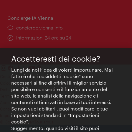
apertura:
Concierge IA Vienna
Ort:
concierge.vienna.info
Öffnungszeiten:
Informazioni 24 ore su 24
Accetteresti dei cookie?
Lungi da noi l’idea di volerti importunare. Ma il
fatto è che i cosiddetti “cookie” sono
Contatti
necessari al fine di offrirvi il miglior servizio
Colophon
possibile e consentire il funzionamento del
Dichiarazione sulla protezione dei dati
sito web, le analisi della navigazione e i
Terms of Use
contenuti ottimizzati in base ai tuoi interessi.
Accessibilità
Se non vuoi abilitarli, puoi modificare le tue
Contatto stampa
impostazioni standard in “Impostazioni
Impostazioni cookie
cookie”.
© Copyright WienTourismus
Suggerimento: quando visiti il sito puoi