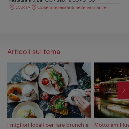
CARTA
Cose interessanti nelle vicinanze
Articoli sul tema
AV
I migliori locali per fare brunch e
Motto am Flu