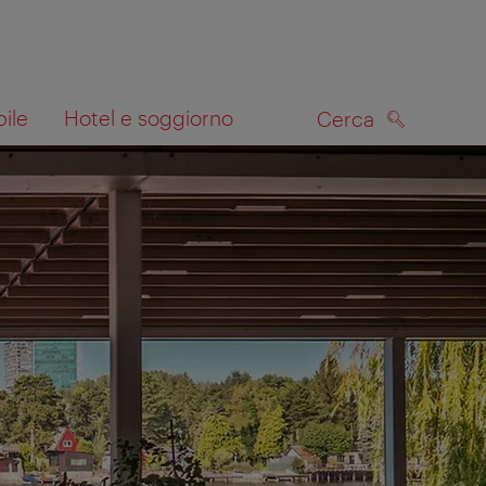
bile
Hotel e soggiorno
Cerca
CERCA
lla mappa