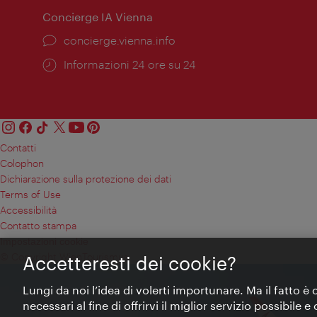
Concierge IA Vienna
Ort:
concierge.vienna.info
Öffnungszeiten:
Informazioni 24 ore su 24
Contatti
Colophon
Dichiarazione sulla protezione dei dati
Terms of Use
Accessibilità
Contatto stampa
Impostazioni cookie
© Copyright WienTourismus
Accetteresti dei cookie?
Lungi da noi l’idea di volerti importunare. Ma il fatto è
necessari al fine di offrirvi il miglior servizio possibile