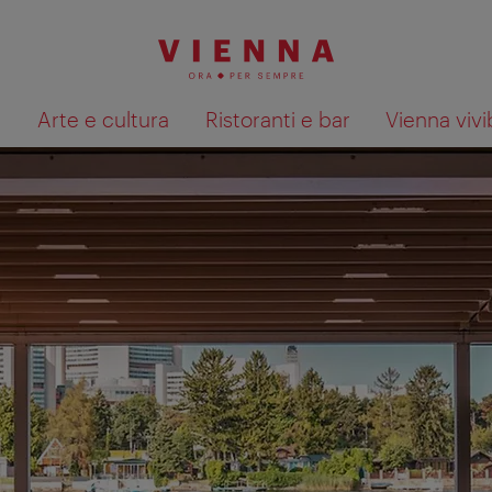
à
Arte e cultura
Ristoranti e bar
Vienna vivi
Mostra i risultati della ricerca su