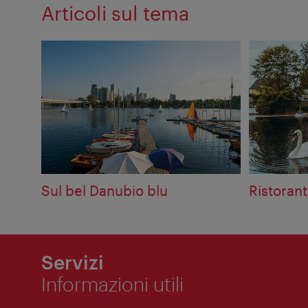
Articoli sul tema
Sul bel Danubio blu
Ristorant
Servizi
Informazioni utili