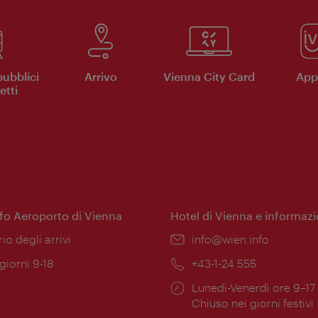
pubblici
Arrivo
Vienna City Card
App 
etti
nfo Aeroporto di Vienna
Hotel di Vienna e informazi
ione:
rio degli arrivi
Email:
info@wien.info
 giorni 9-18
Telefono:
+43-1-24 555
Orari
Lunedì-Venerdì ore 9–17
ura:
di
Chiuso nei giorni festivi