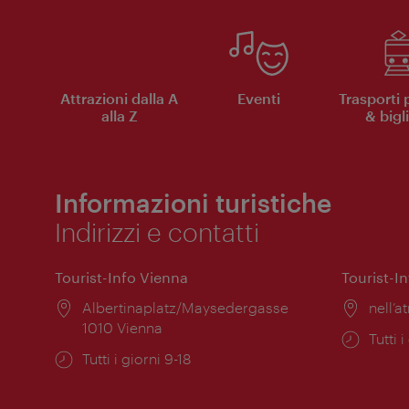
Attrazioni dalla A
Eventi
Trasporti 
alla Z
& bigli
Informazioni turistiche
Indirizzi e contatti
Tourist-Info Vienna
Tourist-I
Posizione:
Albertinaplatz/Maysedergasse
Posiz
nell’at
1010 Vienna
Orari
Tutti i
Orari
Tutti i giorni 9-18
di
di
apert
apertura: