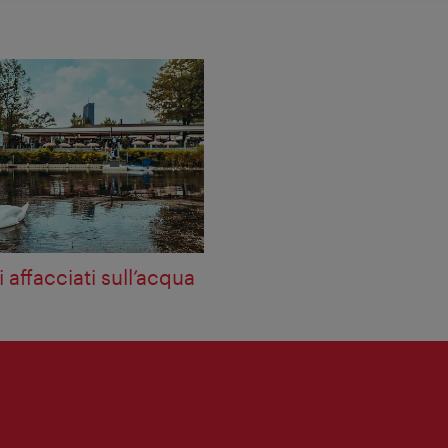
i affacciati sull’acqua