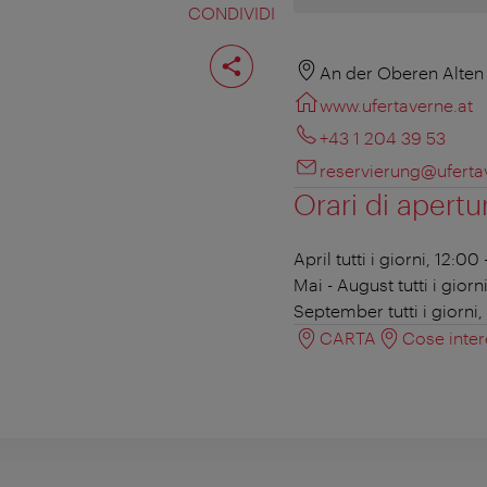
CONDIVIDI
Condividi
pagina
An der Oberen Alten
www.ufertaverne.at
+43 1 204 39 53
reservierung@uferta
Orari di apertu
April
tutti i giorni, 12:00
Mai - August
tutti i gior
September
tutti i giorni
CARTA
Cose inter