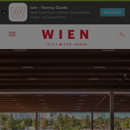
ivie - Vienna Guide
Ansehen
WienTourismus / Vienna Tourist Board
Gratis - In Google Play
Navigation
Such
anzeigen/
ausblenden
Zur
Zum
Navigation
Inhalt