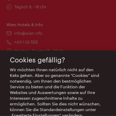
Öffnungszeiten:
Täglich 9 - 18 Uhr
Wien Hotels & Info
Email:
info@wien.info
Telefon:
+43-1-24 555
Öffnungszeiten:
Montag - Freitag 9 – 17 Uhr
Feiertags geschlossen
Cookies gefällig?
Wir möchten Ihnen natürlich nicht auf den
AI Concierge Wien
Keks gehen. Aber so genannte “Cookies” sind
notwendig, um Ihnen den bestmöglichen
Ort:
concierge.wien.info
Service zu bieten und die Funktion der
Öffnungszeiten:
Informationen rund um die Uhr
Websites und Auswertungen sowie auf Ihre
Interessen zugeschnittene Inhalte zu
ermöglichen. Sollten Sie dies nicht wünschen,
können Sie die Standardeinstellungen unter
„Erweiterte Einstellungen“ verändern.