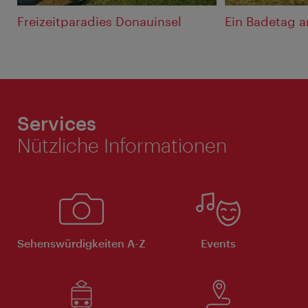
Freizeitparadies Donauinsel
Ein Badetag 
Services
Nützliche Informationen
Sehenswürdigkeiten A-Z
Events