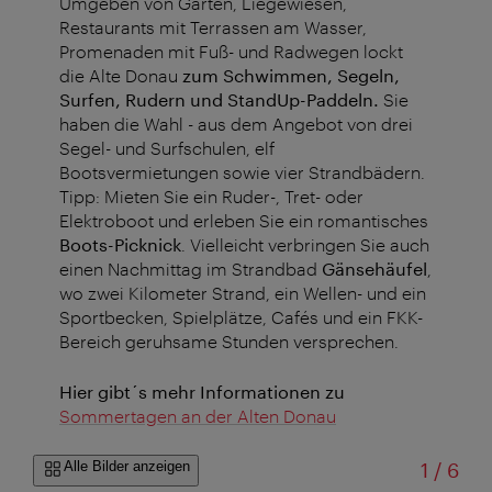
Umgeben von Gärten, Liegewiesen,
Restaurants mit Terrassen am Wasser,
Promenaden mit Fuß- und Radwegen lockt
die Alte Donau
zum Schwimmen, Segeln,
Surfen, Rudern und StandUp-Paddeln.
Sie
haben die Wahl - aus dem Angebot von drei
Segel- und Surfschulen, elf
Bootsvermietungen sowie vier Strandbädern.
Tipp: Mieten Sie ein Ruder-, Tret- oder
Elektroboot und erleben Sie ein romantisches
Boots-Picknick
. Vielleicht verbringen Sie auch
einen Nachmittag im Strandbad
Gänsehäufel
,
wo zwei Kilometer Strand, ein Wellen- und ein
Sportbecken, Spielplätze, Cafés und ein FKK-
Bereich geruhsame Stunden versprechen.
Hier gibt´s mehr Informationen zu
Sommertagen an der Alten Donau
von
Alle Bilder anzeigen
1
/
6