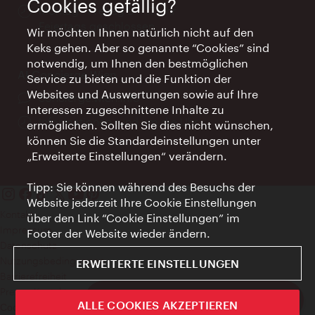
Cookies gefällig?
Öffnungszeiten:
Montag - Freitag 9 – 17 Uhr
Feiertags geschlossen
Wir möchten Ihnen natürlich nicht auf den
Keks gehen. Aber so genannte “Cookies” sind
notwendig, um Ihnen den bestmöglichen
AI Concierge Wien
Service zu bieten und die Funktion der
Websites und Auswertungen sowie auf Ihre
Ort:
concierge.wien.info
Interessen zugeschnittene Inhalte zu
Öffnungszeiten:
Informationen rund um die Uhr
ermöglichen. Sollten Sie dies nicht wünschen,
können Sie die Standardeinstellungen unter
„Erweiterte Einstellungen“ verändern.
Tipp: Sie können während des Besuchs der
Website jederzeit Ihre Cookie Einstellungen
Kontakt
über den Link “Cookie Einstellungen” im
Impressum
Footer der Website wieder ändern.
Datenschutz
Nutzungsbedingungen
ERWEITERTE EINSTELLUNGEN
Barrierefreiheit
Presse-Kontakt
ivie - Die offizielle City Guide App
ALLE COOKIES AKZEPTIEREN
Cookie Einstellungen
Schlie