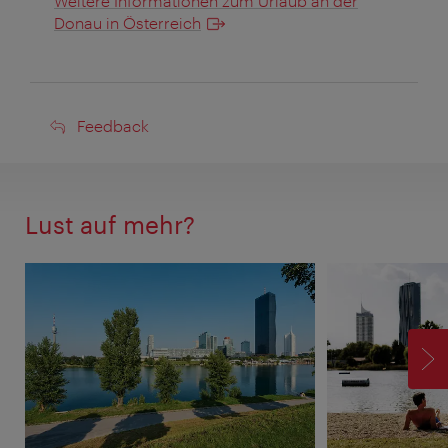
Weitere Informationen zum Urlaub an der
Donau in Österreich
Feedback
Feedback
Lust auf mehr?
V