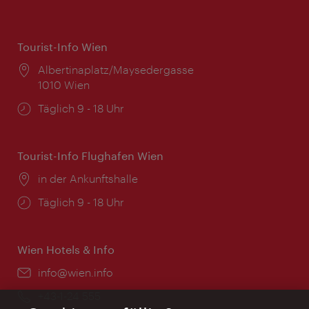
Tourist-Info Wien
Ort:
Albertinaplatz/Maysedergasse
1010 Wien
Öffnungszeiten:
Täglich 9 - 18 Uhr
Tourist-Info Flughafen Wien
Ort:
in der Ankunftshalle
Öffnungszeiten:
Täglich 9 - 18 Uhr
Wien Hotels & Info
Email:
info@wien.info
Telefon:
+43-1-24 555