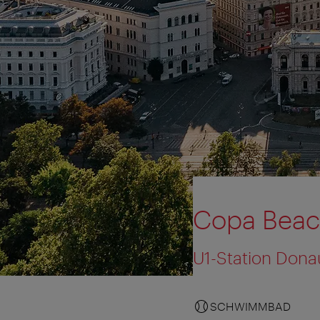
Copa Bea
U1-Station Don
SCHWIMMBAD