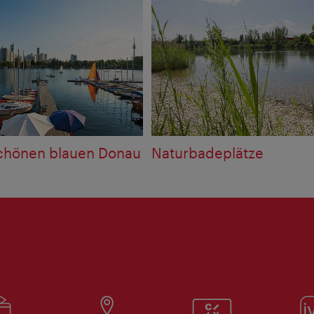
chönen blauen Donau
Naturbadeplätze