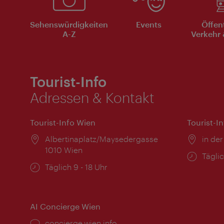
Sehenswürdigkeiten
Events
Öffen
A-Z
Verkehr 
Tourist-Info
Adressen & Kontakt
Tourist-Info Wien
Tourist-I
Ort:
Albertinaplatz/Maysedergasse
Ort:
in der
1010 Wien
Öffnu
Täglic
Öffnungszeiten:
Täglich 9 - 18 Uhr
AI Concierge Wien
Ort:
concierge.wien.info