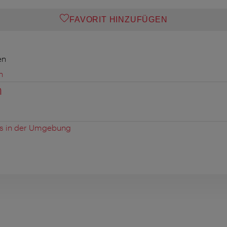
FAVORIT HINZUFÜGEN
en
n
n
es in der Umgebung