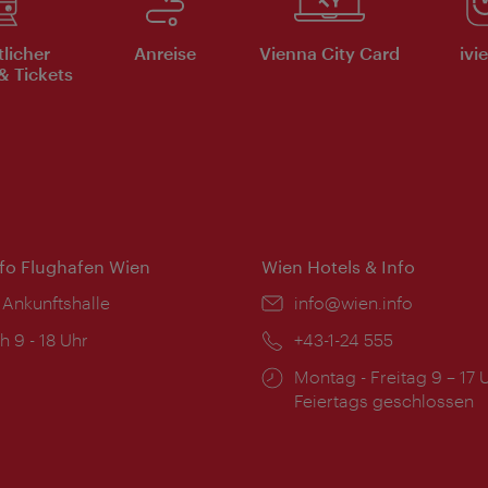
tlicher
Anreise
Vienna City Card
ivi
& Tickets
nfo Flughafen Wien
Wien Hotels & Info
 Ankunftshalle
Email:
info@wien.info
ngszeiten:
h 9 - 18 Uhr
Telefon:
+43-1-24 555
Öffnungszeiten:
Montag - Freitag 9 – 17 
Feiertags geschlossen