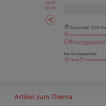
SEITE
TEILEN
Seite
teilen
Donauinsel, 1220 Wi
www.copabeach.wie
Öffnungszeite
Mai bis September
Karte
Interessant
Artikel zum Thema